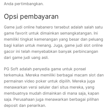
Anda pertimbangkan.
Opsi pembayaran
Game judi online habanero tersebut adalah salah satu
game favorit untuk dimainkan semangkatangan. Ini
memiliki tingkat kemenangan yang besar dan peluang
bagi kalian untuk menang. Juga, game judi slot online
gacor ini telah menyebabkan banyak perbincangan
dari game judi uang asli.
PG Soft adalah penyedia game untuk ponsel
terkemuka. Mereka memiliki berbagai macam slot dan
permainan video poker untuk dipilih. Mereka juga
menawarkan versi seluler dari situs mereka, yang
membuatnya mudah dimainkan di mana saja, kapan
saja. Perusahaan juga menawarkan berbagai pilihan
deposit dan penarikan.