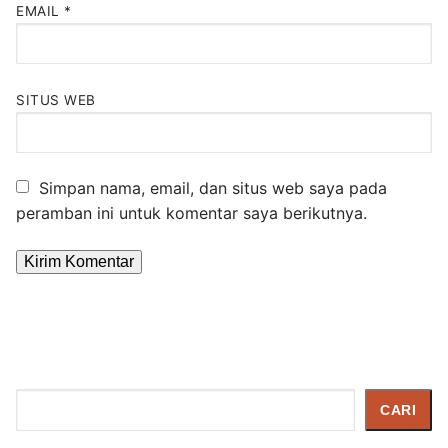
EMAIL
*
SITUS WEB
Simpan nama, email, dan situs web saya pada
peramban ini untuk komentar saya berikutnya.
Cari
CARI