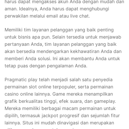
harus dapat mengakses akun Anda dengan mudah dan
aman. Idealnya, Anda harus dapat menghubungi
perwakilan melalui email atau live chat.
Memiliki tim layanan pelanggan yang baik penting
untuk bisnis apa pun. Selain tersedia untuk menjawab
pertanyaan Anda, tim layanan pelanggan yang baik
akan bersedia mendengarkan kekhawatiran Anda dan
memberi Anda solusi. Ini akan membantu Anda untuk
tetap puas dengan pengalaman Anda.
Pragmatic play telah menjadi salah satu penyedia
permainan slot online terpopuler, serta permainan
casino online lainnya. Game mereka menampilkan
grafik berkualitas tinggi, efek suara, dan gameplay.
Mereka memiliki berbagai macam permainan untuk
dipilih, termasuk jackpot progresif dan sejumlah fitur
lainnya. Situs ini mudah dinavigasi dan merupakan