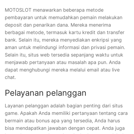
MOTOSLOT menawarkan beberapa metode
pembayaran untuk memudahkan pemain melakukan
deposit dan penarikan dana. Mereka menerima
berbagai metode, termasuk kartu kredit dan transfer
bank. Selain itu, mereka menyediakan enkripsi yang
aman untuk melindungi informasi dan privasi pemain.
Selain itu, situs web tersedia sepanjang waktu untuk
menjawab pertanyaan atau masalah apa pun. Anda
dapat menghubungi mereka melalui email atau live
chat.
Pelayanan pelanggan
Layanan pelanggan adalah bagian penting dari situs
game. Apakah Anda memiliki pertanyaan tentang cara
bermain atau bonus apa yang tersedia, Anda harus
bisa mendapatkan jawaban dengan cepat. Anda juga