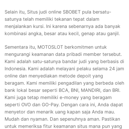
Selain itu, Situs judi online SBOBET pula bersatu-
satunya telah memiliki tekanan tepat dalam
menjalankan kursi. Ini karena sebenarnya ada banyak
kombinasi angka, besar atau kecil, genap atau ganjil.
Sementara itu, MOTOSLOT berkomitmen untuk
mengurangi keamanan data pribadi member tersebut.
Kami adalah satu-satunya bandar judi yang berbasis di
Indonesia. Kami adalah melayani pelaku selama 24 jam
online dan menyediakan metode depoit yang
beragam. Kami memiliki pengadilan yang berbeda oleh
bank lokal besar seperti BCA, BNI, MANDIRI, dan BRI.
Kami juga tetap memiliki e-money yang beragam
seperti OVO dan GO-Pay. Dengan cara ini, Anda dapat
menyetor dan menarik uang kapan saja Anda mau.
Mudah dan nyaman. Dan sepenuhnya aman. Pastikan
untuk memeriksa fitur keamanan situs mana pun yang