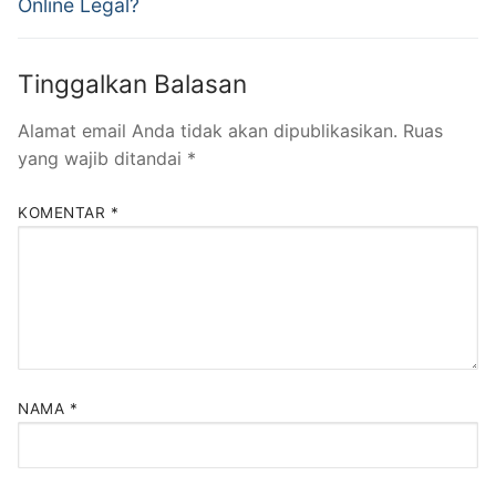
Online Legal?
Tinggalkan Balasan
Alamat email Anda tidak akan dipublikasikan.
Ruas
yang wajib ditandai
*
KOMENTAR
*
NAMA
*