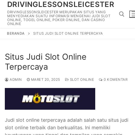
DRIVINGLESSONSLEICESTER
Lompat
ke
DRIVINGLESSONSLEICESTER MERUPAKAN SITUS YANG
MENYEDIAKAN SUATU INFORMASI MENGENAI JUDI SLOT
konten
ONLINE, TOGEL ONLINE, POKER ONLINE, DAN CASINO
ONLINE
BERANDA
SITUS JUDI SLOT ONLINE TERPERCAYA
Cari:
Situs Judi Slot Online
Terpercaya
ADMIN
MARET 20, 2025
SLOT ONLINE
0 KOMENTAR
Judi slot online terpercaya adalah salah satu situs judi
slot online terbaik dan berkualitas. Ini memiliki