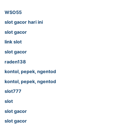
WSO55
slot gacor hari ini
slot gacor
link slot
slot gacor
raden138
kontol, pepek, ngentod
kontol, pepek, ngentod
slot777
slot
slot gacor
slot gacor