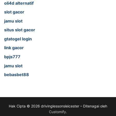
oli4d alternatif
slot gacor
jamu slot
situs slot gacor
gtatogel login
link gacor
bpjs777
jamu slot
bebasbet88
Hak Cipta © 2026 drivinglessonsleicester – Ditenagai oleh
Customify
.