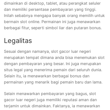
dimainkan di desktop, tablet, atau perangkat seluler
dan memiliki persentase pembayaran yang tinggi.
Inilah sebabnya mengapa banyak orang memilih untuk
bermain slot online. Permainan ini juga menawarkan
berbagai fitur, seperti simbol liar dan putaran bonus.
Legalitas
Sesuai dengan namanya, slot gacor luar negeri
merupakan tempat dimana anda bisa menemukan slot
dengan pembayaran yang besar. Ini juga merupakan
situs legal yang menerima pemain dari seluruh dunia.
Selain itu, ia menawarkan berbagai bonus dan
permainan yang menarik bagi pemain baru dan lama.
Selain menawarkan pembayaran yang bagus, slot
gacor luar negeri juga memiliki reputasi aman dan
terjamin untuk dimainkan. Faktanya, ia menawarkan