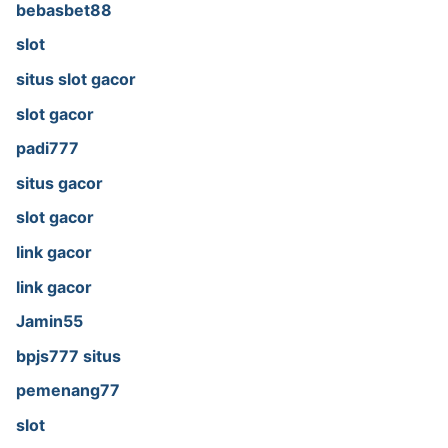
bebasbet88
slot
situs slot gacor
slot gacor
padi777
situs gacor
slot gacor
link gacor
link gacor
Jamin55
bpjs777 situs
pemenang77
slot