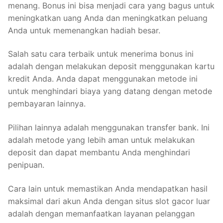
menang. Bonus ini bisa menjadi cara yang bagus untuk
meningkatkan uang Anda dan meningkatkan peluang
Anda untuk memenangkan hadiah besar.
Salah satu cara terbaik untuk menerima bonus ini
adalah dengan melakukan deposit menggunakan kartu
kredit Anda. Anda dapat menggunakan metode ini
untuk menghindari biaya yang datang dengan metode
pembayaran lainnya.
Pilihan lainnya adalah menggunakan transfer bank. Ini
adalah metode yang lebih aman untuk melakukan
deposit dan dapat membantu Anda menghindari
penipuan.
Cara lain untuk memastikan Anda mendapatkan hasil
maksimal dari akun Anda dengan situs slot gacor luar
adalah dengan memanfaatkan layanan pelanggan