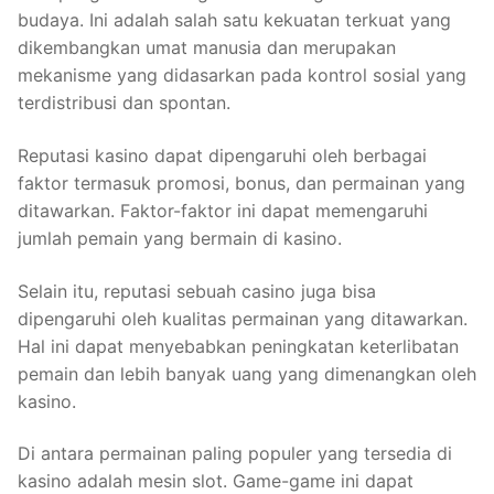
budaya. Ini adalah salah satu kekuatan terkuat yang
dikembangkan umat manusia dan merupakan
mekanisme yang didasarkan pada kontrol sosial yang
terdistribusi dan spontan.
Reputasi kasino dapat dipengaruhi oleh berbagai
faktor termasuk promosi, bonus, dan permainan yang
ditawarkan. Faktor-faktor ini dapat memengaruhi
jumlah pemain yang bermain di kasino.
Selain itu, reputasi sebuah casino juga bisa
dipengaruhi oleh kualitas permainan yang ditawarkan.
Hal ini dapat menyebabkan peningkatan keterlibatan
pemain dan lebih banyak uang yang dimenangkan oleh
kasino.
Di antara permainan paling populer yang tersedia di
kasino adalah mesin slot. Game-game ini dapat