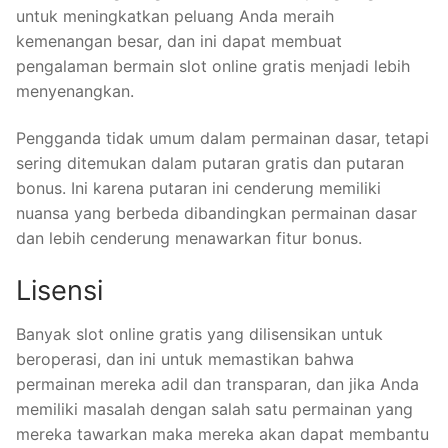
untuk meningkatkan peluang Anda meraih
kemenangan besar, dan ini dapat membuat
pengalaman bermain slot online gratis menjadi lebih
menyenangkan.
Pengganda tidak umum dalam permainan dasar, tetapi
sering ditemukan dalam putaran gratis dan putaran
bonus. Ini karena putaran ini cenderung memiliki
nuansa yang berbeda dibandingkan permainan dasar
dan lebih cenderung menawarkan fitur bonus.
Lisensi
Banyak slot online gratis yang dilisensikan untuk
beroperasi, dan ini untuk memastikan bahwa
permainan mereka adil dan transparan, dan jika Anda
memiliki masalah dengan salah satu permainan yang
mereka tawarkan maka mereka akan dapat membantu