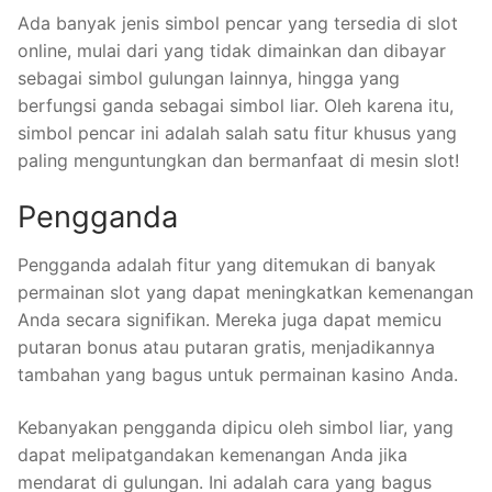
Ada banyak jenis simbol pencar yang tersedia di slot
online, mulai dari yang tidak dimainkan dan dibayar
sebagai simbol gulungan lainnya, hingga yang
berfungsi ganda sebagai simbol liar. Oleh karena itu,
simbol pencar ini adalah salah satu fitur khusus yang
paling menguntungkan dan bermanfaat di mesin slot!
Pengganda
Pengganda adalah fitur yang ditemukan di banyak
permainan slot yang dapat meningkatkan kemenangan
Anda secara signifikan. Mereka juga dapat memicu
putaran bonus atau putaran gratis, menjadikannya
tambahan yang bagus untuk permainan kasino Anda.
Kebanyakan pengganda dipicu oleh simbol liar, yang
dapat melipatgandakan kemenangan Anda jika
mendarat di gulungan. Ini adalah cara yang bagus