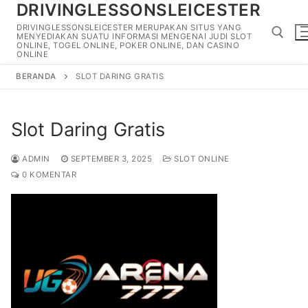
DRIVINGLESSONSLEICESTER
Lompat
ke
DRIVINGLESSONSLEICESTER MERUPAKAN SITUS YANG
MENYEDIAKAN SUATU INFORMASI MENGENAI JUDI SLOT
konten
ONLINE, TOGEL ONLINE, POKER ONLINE, DAN CASINO
ONLINE
BERANDA
SLOT DARING GRATIS
Cari:
Slot Daring Gratis
ADMIN
SEPTEMBER 3, 2025
SLOT ONLINE
0 KOMENTAR