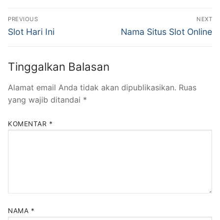
Navigasi
PREVIOUS
NEXT
pos
Previous
Next
Slot Hari Ini
Nama Situs Slot Online
post:
post:
Tinggalkan Balasan
Alamat email Anda tidak akan dipublikasikan.
Ruas
yang wajib ditandai
*
KOMENTAR
*
NAMA
*