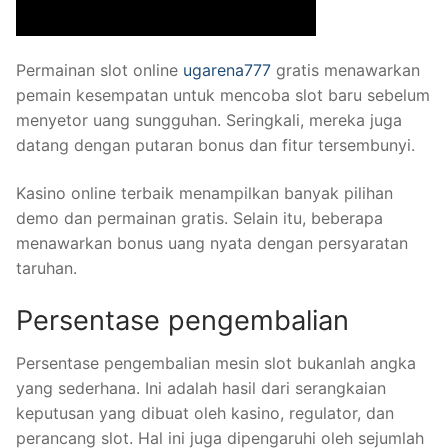
Permainan slot online
ugarena777
gratis menawarkan
pemain kesempatan untuk mencoba slot baru sebelum
menyetor uang sungguhan. Seringkali, mereka juga
datang dengan putaran bonus dan fitur tersembunyi.
Kasino online terbaik menampilkan banyak pilihan
demo dan permainan gratis. Selain itu, beberapa
menawarkan bonus uang nyata dengan persyaratan
taruhan.
Persentase pengembalian
Persentase pengembalian mesin slot bukanlah angka
yang sederhana. Ini adalah hasil dari serangkaian
keputusan yang dibuat oleh kasino, regulator, dan
perancang slot. Hal ini juga dipengaruhi oleh sejumlah