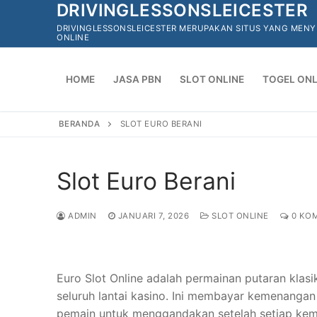
DRIVINGLESSONSLEICESTER
Lompat
ke
DRIVINGLESSONSLEICESTER MERUPAKAN SITUS YANG MENYE
ONLINE
konten
HOME
JASA PBN
SLOT ONLINE
TOGEL ONL
BERANDA
SLOT EURO BERANI
Slot Euro Berani
ADMIN
JANUARI 7, 2026
SLOT ONLINE
0 KO
Euro Slot Online adalah permainan putaran klas
seluruh lantai kasino. Ini membayar kemenang
pemain untuk menggandakan setelah setiap ke