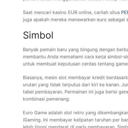
Saat mencari kasino EUR online, carilah situs
PE
juga apakah mereka menawarkan euro sebagai s
Simbol
Banyak pemain baru yang bingung dengan berbag
membantu Anda memahami cara kerja simbol-simb
untuk membuat keputusan cerdas tentang game
Biasanya, mesin slot membayar kredit berdasar
urutan yang tidak terputus dari kiri ke kanan.
tabel pembayaran. Permainan ini juga berisi ge
kombinasi pemenang.
Euro Game adalah slot retro yang dikembangkan 
iGaming. Ini membayar kelipatan taruhan per ba
lebih tinggi mendarat di garis pembayaran. Simbo