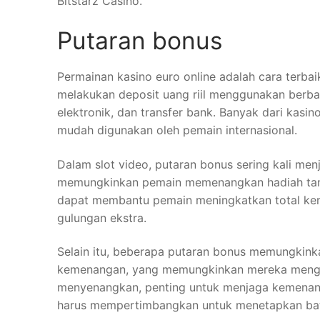
Bitstarz Casino.
Putaran bonus
Permainan kasino euro online adalah cara terba
melakukan deposit uang riil menggunakan berba
elektronik, dan transfer bank. Banyak dari kas
mudah digunakan oleh pemain internasional.
Dalam slot video, putaran bonus sering kali men
memungkinkan pemain memenangkan hadiah tamba
dapat membantu pemain meningkatkan total kem
gulungan ekstra.
Selain itu, beberapa putaran bonus memungkink
kemenangan, yang memungkinkan mereka mengg
menyenangkan, penting untuk menjaga kemenan
harus mempertimbangkan untuk menetapkan bat