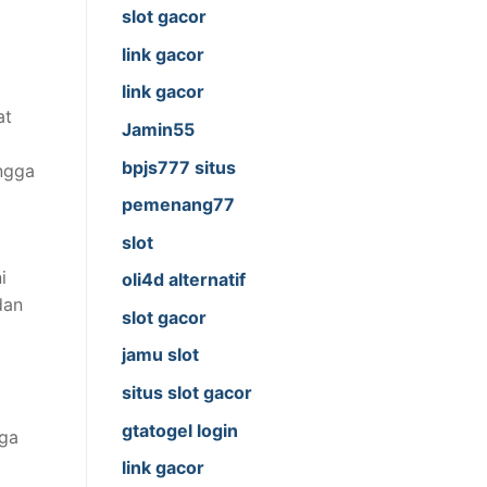
slot gacor
link gacor
link gacor
at
Jamin55
t
bpjs777 situs
ingga
pemenang77
slot
i
oli4d alternatif
dan
slot gacor
jamu slot
situs slot gacor
gtatogel login
uga
link gacor