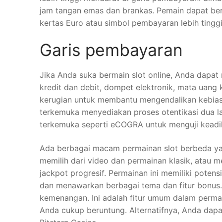
jam tangan emas dan brankas. Pemain dapat be
kertas Euro atau simbol pembayaran lebih tinggi
Garis pembayaran
Jika Anda suka bermain slot online, Anda dapa
kredit dan debit, dompet elektronik, mata uang
kerugian untuk membantu mengendalikan kebiasa
terkemuka menyediakan proses otentikasi dua l
terkemuka seperti eCOGRA untuk menguji keadi
Ada berbagai macam permainan slot berbeda ya
memilih dari video dan permainan klasik, atau 
jackpot progresif. Permainan ini memiliki potens
dan menawarkan berbagai tema dan fitur bonus
kemenangan. Ini adalah fitur umum dalam perm
Anda cukup beruntung. Alternatifnya, Anda dapat