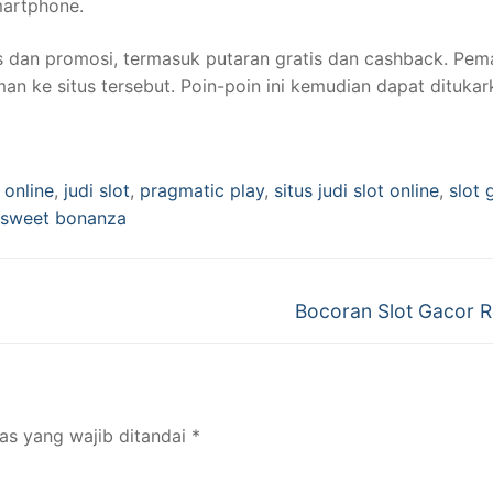
martphone.
dan promosi, termasuk putaran gratis dan cashback. Pem
n ke situs tersebut. Poin-poin ini kemudian dapat ditukar
 online
,
judi slot
,
pragmatic play
,
situs judi slot online
,
slot 
sweet bonanza
Next
Bocoran Slot Gacor 
post:
as yang wajib ditandai
*