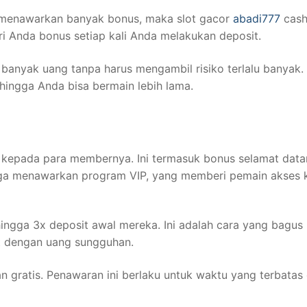
 menawarkan banyak bonus, maka slot gacor
abadi777
cash
ri Anda bonus setiap kali Anda melakukan deposit.
anyak uang tanpa harus mengambil risiko terlalu banyak. 
ngga Anda bisa bermain lebih lama.
kepada para membernya. Ini termasuk bonus selamat data
 juga menawarkan program VIP, yang memberi pemain akses 
ngga 3x deposit awal mereka. Ini adalah cara yang bagus
t dengan uang sungguhan.
n gratis. Penawaran ini berlaku untuk waktu yang terbatas