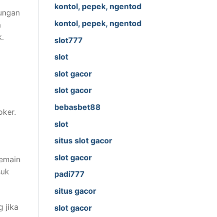
kontol, pepek, ngentod
kungan
kontol, pepek, ngentod
a
k.
slot777
slot
slot gacor
slot gacor
bebasbet88
oker.
slot
situs slot gacor
slot gacor
pemain
suk
padi777
situs gacor
 jika
slot gacor