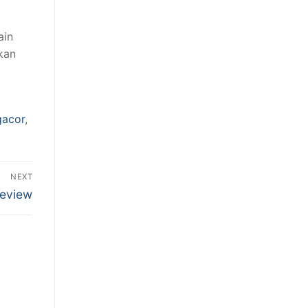
ain
kan
gacor
,
NEXT
Review