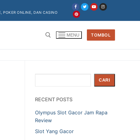
, POKER ONLINE, DAN CASINO
TOMBOL
MENU
Cari
CARI
RECENT POSTS
Olympus Slot Gacor Jam Rapa
Review
Slot Yang Gacor