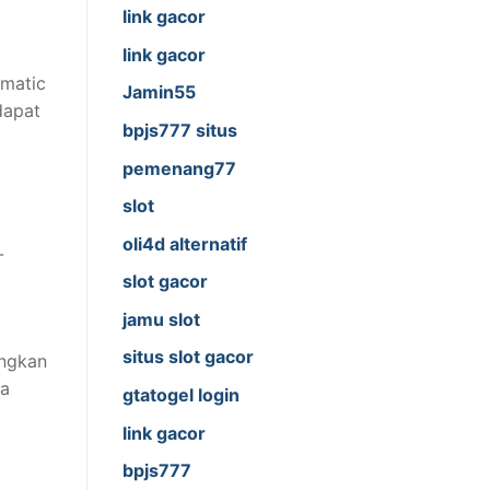
link gacor
link gacor
gmatic
Jamin55
dapat
bpjs777 situs
pemenang77
slot
oli4d alternatif
-
slot gacor
jamu slot
situs slot gacor
ngkan
da
gtatogel login
link gacor
bpjs777