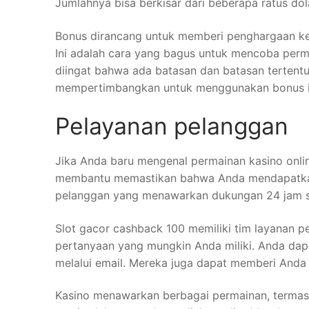
Jumlahnya bisa berkisar dari beberapa ratus dola
Bonus dirancang untuk memberi penghargaan k
Ini adalah cara yang bagus untuk mencoba perm
diingat bahwa ada batasan dan batasan tertentu
mempertimbangkan untuk menggunakan bonus ini
Pelayanan pelanggan
Jika Anda baru mengenal permainan kasino online
membantu memastikan bahwa Anda mendapatkan p
pelanggan yang menawarkan dukungan 24 jam s
Slot gacor cashback 100 memiliki tim layanan 
pertanyaan yang mungkin Anda miliki. Anda dap
melalui email. Mereka juga dapat memberi Anda
Kasino menawarkan berbagai permainan, termasuk