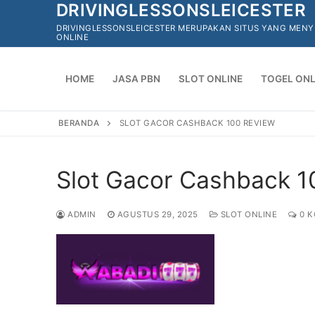
DRIVINGLESSONSLEICESTER
Lompat
ke
DRIVINGLESSONSLEICESTER MERUPAKAN SITUS YANG MENYE
ONLINE
konten
HOME
JASA PBN
SLOT ONLINE
TOGEL ONL
BERANDA
SLOT GACOR CASHBACK 100 REVIEW
Slot Gacor Cashback 1
ADMIN
AGUSTUS 29, 2025
SLOT ONLINE
0 K