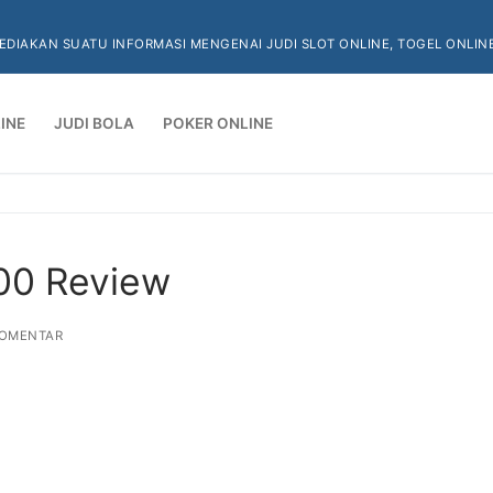
DIAKAN SUATU INFORMASI MENGENAI JUDI SLOT ONLINE, TOGEL ONLINE
INE
JUDI BOLA
POKER ONLINE
Cari:
00 Review
OMENTAR