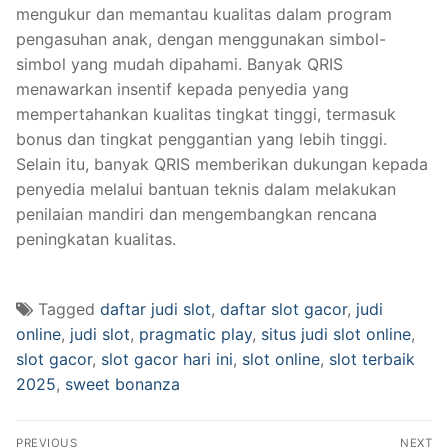
mengukur dan memantau kualitas dalam program
pengasuhan anak, dengan menggunakan simbol-
simbol yang mudah dipahami. Banyak QRIS
menawarkan insentif kepada penyedia yang
mempertahankan kualitas tingkat tinggi, termasuk
bonus dan tingkat penggantian yang lebih tinggi.
Selain itu, banyak QRIS memberikan dukungan kepada
penyedia melalui bantuan teknis dalam melakukan
penilaian mandiri dan mengembangkan rencana
peningkatan kualitas.
Tagged
daftar judi slot
,
daftar slot gacor
,
judi
online
,
judi slot
,
pragmatic play
,
situs judi slot online
,
slot gacor
,
slot gacor hari ini
,
slot online
,
slot terbaik
2025
,
sweet bonanza
Navigasi
PREVIOUS
NEXT