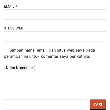
EMAIL
*
SITUS WEB
Simpan nama, email, dan situs web saya pada
peramban ini untuk komentar saya berikutnya.
Cari
CARI