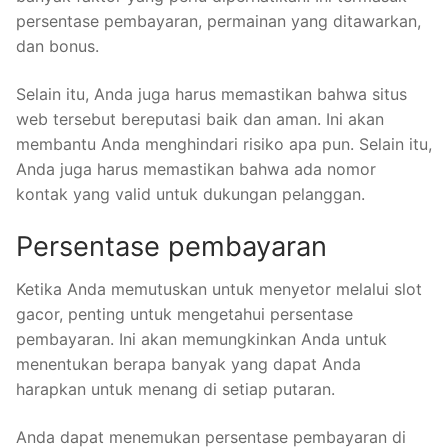
persentase pembayaran, permainan yang ditawarkan,
dan bonus.
Selain itu, Anda juga harus memastikan bahwa situs
web tersebut bereputasi baik dan aman. Ini akan
membantu Anda menghindari risiko apa pun. Selain itu,
Anda juga harus memastikan bahwa ada nomor
kontak yang valid untuk dukungan pelanggan.
Persentase pembayaran
Ketika Anda memutuskan untuk menyetor melalui slot
gacor, penting untuk mengetahui persentase
pembayaran. Ini akan memungkinkan Anda untuk
menentukan berapa banyak yang dapat Anda
harapkan untuk menang di setiap putaran.
Anda dapat menemukan persentase pembayaran di