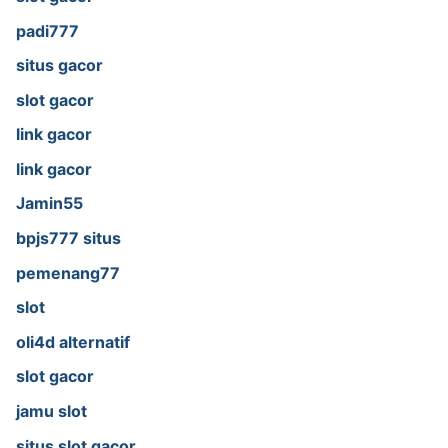
padi777
situs gacor
slot gacor
link gacor
link gacor
Jamin55
bpjs777 situs
pemenang77
slot
oli4d alternatif
slot gacor
jamu slot
situs slot gacor