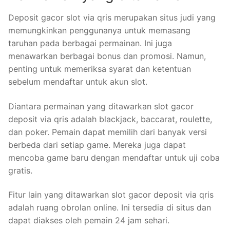
Deposit gacor slot via qris merupakan situs judi yang
memungkinkan penggunanya untuk memasang
taruhan pada berbagai permainan. Ini juga
menawarkan berbagai bonus dan promosi. Namun,
penting untuk memeriksa syarat dan ketentuan
sebelum mendaftar untuk akun slot.
Diantara permainan yang ditawarkan slot gacor
deposit via qris adalah blackjack, baccarat, roulette,
dan poker. Pemain dapat memilih dari banyak versi
berbeda dari setiap game. Mereka juga dapat
mencoba game baru dengan mendaftar untuk uji coba
gratis.
Fitur lain yang ditawarkan slot gacor deposit via qris
adalah ruang obrolan online. Ini tersedia di situs dan
dapat diakses oleh pemain 24 jam sehari.