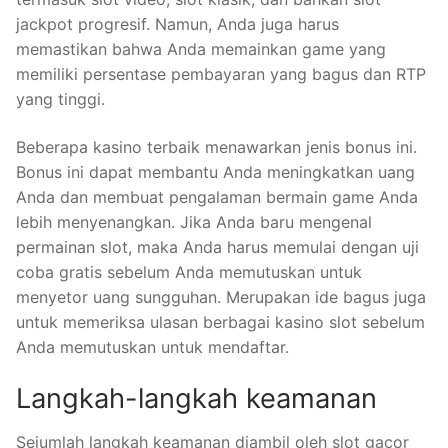
jackpot progresif. Namun, Anda juga harus
memastikan bahwa Anda memainkan game yang
memiliki persentase pembayaran yang bagus dan RTP
yang tinggi.
Beberapa kasino terbaik menawarkan jenis bonus ini.
Bonus ini dapat membantu Anda meningkatkan uang
Anda dan membuat pengalaman bermain game Anda
lebih menyenangkan. Jika Anda baru mengenal
permainan slot, maka Anda harus memulai dengan uji
coba gratis sebelum Anda memutuskan untuk
menyetor uang sungguhan. Merupakan ide bagus juga
untuk memeriksa ulasan berbagai kasino slot sebelum
Anda memutuskan untuk mendaftar.
Langkah-langkah keamanan
Sejumlah langkah keamanan diambil oleh slot gacor