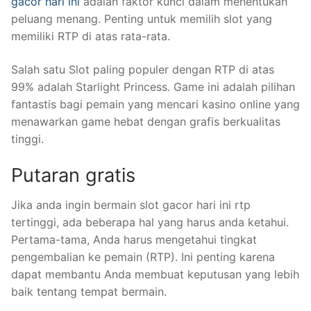
gacor hari ini
adalah faktor kunci dalam menentukan
peluang menang. Penting untuk memilih slot yang
memiliki RTP di atas rata-rata.
Salah satu Slot paling populer dengan RTP di atas
99% adalah Starlight Princess. Game ini adalah pilihan
fantastis bagi pemain yang mencari kasino online yang
menawarkan game hebat dengan grafis berkualitas
tinggi.
Putaran gratis
Jika anda ingin bermain slot gacor hari ini rtp
tertinggi, ada beberapa hal yang harus anda ketahui.
Pertama-tama, Anda harus mengetahui tingkat
pengembalian ke pemain (RTP). Ini penting karena
dapat membantu Anda membuat keputusan yang lebih
baik tentang tempat bermain.