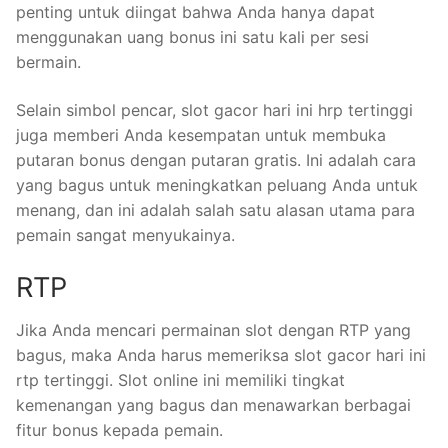
penting untuk diingat bahwa Anda hanya dapat
menggunakan uang bonus ini satu kali per sesi
bermain.
Selain simbol pencar, slot gacor hari ini hrp tertinggi
juga memberi Anda kesempatan untuk membuka
putaran bonus dengan putaran gratis. Ini adalah cara
yang bagus untuk meningkatkan peluang Anda untuk
menang, dan ini adalah salah satu alasan utama para
pemain sangat menyukainya.
RTP
Jika Anda mencari permainan slot dengan RTP yang
bagus, maka Anda harus memeriksa slot gacor hari ini
rtp tertinggi. Slot online ini memiliki tingkat
kemenangan yang bagus dan menawarkan berbagai
fitur bonus kepada pemain.