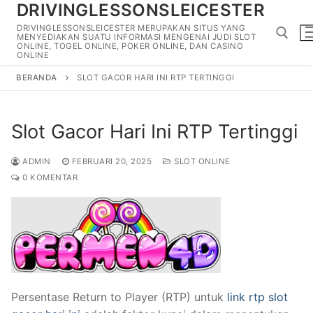
DRIVINGLESSONSLEICESTER
Lompat
ke
DRIVINGLESSONSLEICESTER MERUPAKAN SITUS YANG
MENYEDIAKAN SUATU INFORMASI MENGENAI JUDI SLOT
konten
ONLINE, TOGEL ONLINE, POKER ONLINE, DAN CASINO
ONLINE
BERANDA
SLOT GACOR HARI INI RTP TERTINGGI
Cari:
Slot Gacor Hari Ini RTP Tertinggi
ADMIN
FEBRUARI 20, 2025
SLOT ONLINE
0 KOMENTAR
Persentase Return to Player (RTP) untuk
link rtp slot