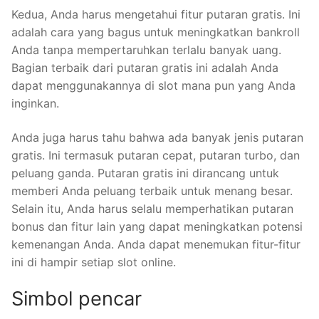
Kedua, Anda harus mengetahui fitur putaran gratis. Ini
adalah cara yang bagus untuk meningkatkan bankroll
Anda tanpa mempertaruhkan terlalu banyak uang.
Bagian terbaik dari putaran gratis ini adalah Anda
dapat menggunakannya di slot mana pun yang Anda
inginkan.
Anda juga harus tahu bahwa ada banyak jenis putaran
gratis. Ini termasuk putaran cepat, putaran turbo, dan
peluang ganda. Putaran gratis ini dirancang untuk
memberi Anda peluang terbaik untuk menang besar.
Selain itu, Anda harus selalu memperhatikan putaran
bonus dan fitur lain yang dapat meningkatkan potensi
kemenangan Anda. Anda dapat menemukan fitur-fitur
ini di hampir setiap slot online.
Simbol pencar