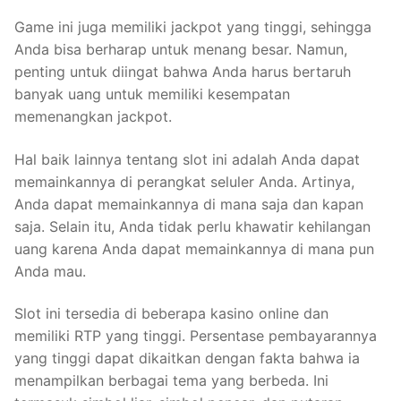
Game ini juga memiliki jackpot yang tinggi, sehingga
Anda bisa berharap untuk menang besar. Namun,
penting untuk diingat bahwa Anda harus bertaruh
banyak uang untuk memiliki kesempatan
memenangkan jackpot.
Hal baik lainnya tentang slot ini adalah Anda dapat
memainkannya di perangkat seluler Anda. Artinya,
Anda dapat memainkannya di mana saja dan kapan
saja. Selain itu, Anda tidak perlu khawatir kehilangan
uang karena Anda dapat memainkannya di mana pun
Anda mau.
Slot ini tersedia di beberapa kasino online dan
memiliki RTP yang tinggi. Persentase pembayarannya
yang tinggi dapat dikaitkan dengan fakta bahwa ia
menampilkan berbagai tema yang berbeda. Ini