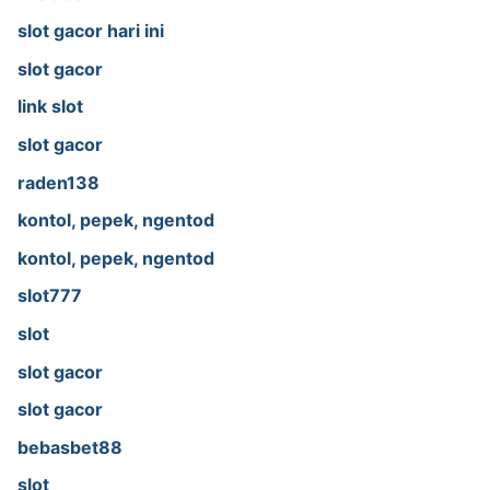
slot gacor hari ini
slot gacor
link slot
slot gacor
raden138
kontol, pepek, ngentod
kontol, pepek, ngentod
slot777
slot
slot gacor
slot gacor
bebasbet88
slot