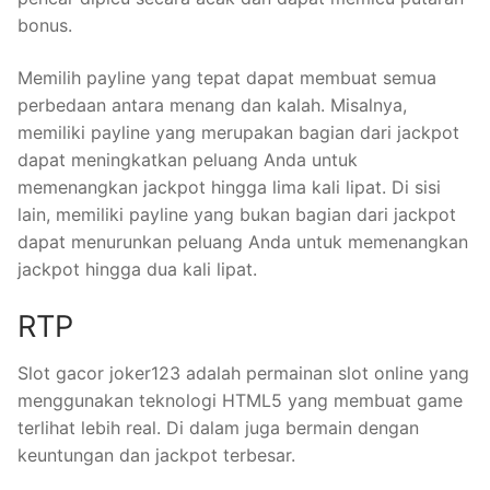
bonus.
Memilih payline yang tepat dapat membuat semua
perbedaan antara menang dan kalah. Misalnya,
memiliki payline yang merupakan bagian dari jackpot
dapat meningkatkan peluang Anda untuk
memenangkan jackpot hingga lima kali lipat. Di sisi
lain, memiliki payline yang bukan bagian dari jackpot
dapat menurunkan peluang Anda untuk memenangkan
jackpot hingga dua kali lipat.
RTP
Slot gacor joker123 adalah permainan slot online yang
menggunakan teknologi HTML5 yang membuat game
terlihat lebih real. Di dalam juga bermain dengan
keuntungan dan jackpot terbesar.