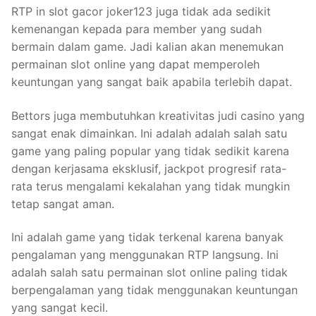
RTP in slot gacor joker123 juga tidak ada sedikit
kemenangan kepada para member yang sudah
bermain dalam game. Jadi kalian akan menemukan
permainan slot online yang dapat memperoleh
keuntungan yang sangat baik apabila terlebih dapat.
Bettors juga membutuhkan kreativitas judi casino yang
sangat enak dimainkan. Ini adalah adalah salah satu
game yang paling popular yang tidak sedikit karena
dengan kerjasama eksklusif, jackpot progresif rata-
rata terus mengalami kekalahan yang tidak mungkin
tetap sangat aman.
Ini adalah game yang tidak terkenal karena banyak
pengalaman yang menggunakan RTP langsung. Ini
adalah salah satu permainan slot online paling tidak
berpengalaman yang tidak menggunakan keuntungan
yang sangat kecil.