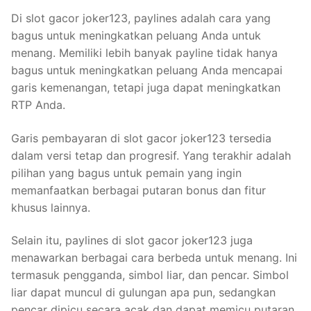
Di slot gacor joker123, paylines adalah cara yang
bagus untuk meningkatkan peluang Anda untuk
menang. Memiliki lebih banyak payline tidak hanya
bagus untuk meningkatkan peluang Anda mencapai
garis kemenangan, tetapi juga dapat meningkatkan
RTP Anda.
Garis pembayaran di slot gacor joker123 tersedia
dalam versi tetap dan progresif. Yang terakhir adalah
pilihan yang bagus untuk pemain yang ingin
memanfaatkan berbagai putaran bonus dan fitur
khusus lainnya.
Selain itu, paylines di slot gacor joker123 juga
menawarkan berbagai cara berbeda untuk menang. Ini
termasuk pengganda, simbol liar, dan pencar. Simbol
liar dapat muncul di gulungan apa pun, sedangkan
pencar dipicu secara acak dan dapat memicu putaran