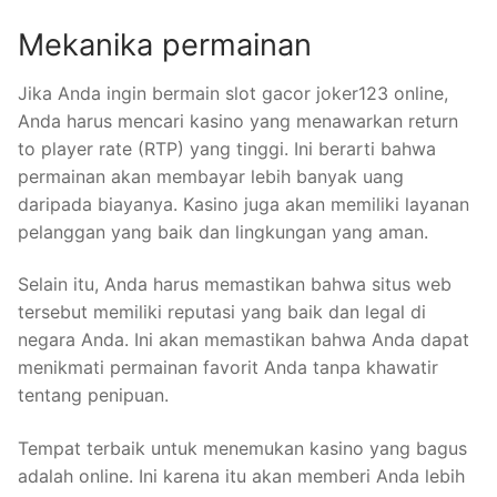
Mekanika permainan
Jika Anda ingin bermain slot gacor joker123 online,
Anda harus mencari kasino yang menawarkan return
to player rate (RTP) yang tinggi. Ini berarti bahwa
permainan akan membayar lebih banyak uang
daripada biayanya. Kasino juga akan memiliki layanan
pelanggan yang baik dan lingkungan yang aman.
Selain itu, Anda harus memastikan bahwa situs web
tersebut memiliki reputasi yang baik dan legal di
negara Anda. Ini akan memastikan bahwa Anda dapat
menikmati permainan favorit Anda tanpa khawatir
tentang penipuan.
Tempat terbaik untuk menemukan kasino yang bagus
adalah online. Ini karena itu akan memberi Anda lebih