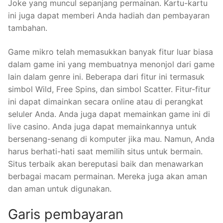
Joke yang muncul sepanjang permainan. Kartu-kartu
ini juga dapat memberi Anda hadiah dan pembayaran
tambahan.
Game mikro telah memasukkan banyak fitur luar biasa
dalam game ini yang membuatnya menonjol dari game
lain dalam genre ini. Beberapa dari fitur ini termasuk
simbol Wild, Free Spins, dan simbol Scatter. Fitur-fitur
ini dapat dimainkan secara online atau di perangkat
seluler Anda. Anda juga dapat memainkan game ini di
live casino. Anda juga dapat memainkannya untuk
bersenang-senang di komputer jika mau. Namun, Anda
harus berhati-hati saat memilih situs untuk bermain.
Situs terbaik akan bereputasi baik dan menawarkan
berbagai macam permainan. Mereka juga akan aman
dan aman untuk digunakan.
Garis pembayaran