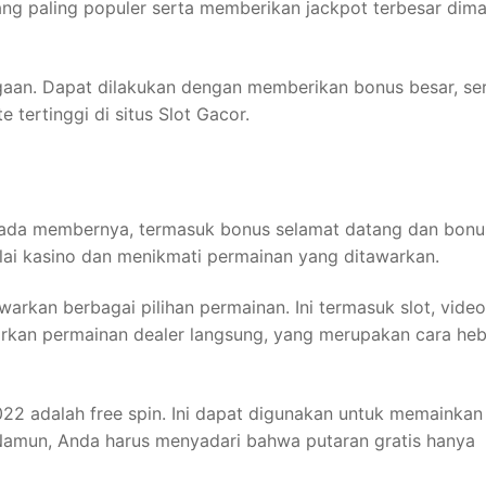
yang paling populer serta memberikan jackpot terbesar dim
agaan. Dapat dilakukan dengan memberikan bonus besar, se
tertinggi di situs Slot Gacor.
pada membernya, termasuk bonus selamat datang dan bonu
lai kasino dan menikmati permainan yang ditawarkan.
warkan berbagai pilihan permainan. Ini termasuk slot, video
rkan permainan dealer langsung, yang merupakan cara heb
2022 adalah free spin. Ini dapat digunakan untuk memainkan
amun, Anda harus menyadari bahwa putaran gratis hanya