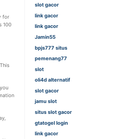
slot gacor
link gacor
 for
s 100
link gacor
Jamin55
bpjs777 situs
pemenang77
This
slot
oli4d alternatif
 you
slot gacor
rmation
jamu slot
situs slot gacor
ay,
gtatogel login
link gacor