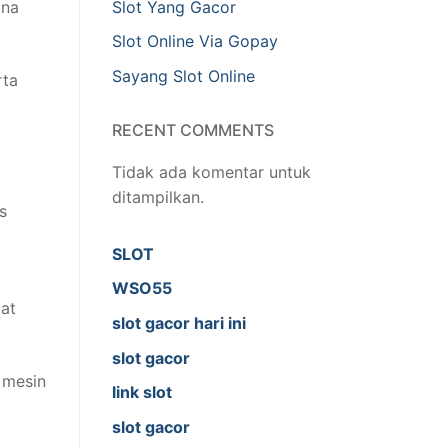
Slot Yang Gacor
ana
Slot Online Via Gopay
Sayang Slot Online
rta
RECENT COMMENTS
Tidak ada komentar untuk
ditampilkan.
s
SLOT
WSO55
at
slot gacor hari ini
slot gacor
 mesin
link slot
slot gacor