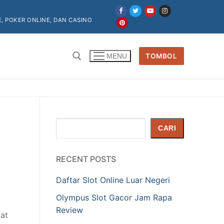
, POKER ONLINE, DAN CASINO
TOMBOL
MENU
Cari
CARI
RECENT POSTS
Daftar Slot Online Luar Negeri
Olympus Slot Gacor Jam Rapa
Review
at