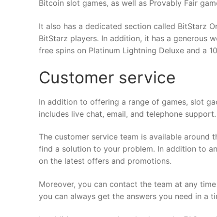
Bitcoin slot games, as well as Provably Fair gam
It also has a dedicated section called BitStarz 
BitStarz players. In addition, it has a generous
free spins on Platinum Lightning Deluxe and a 
Customer service
In addition to offering a range of games, slot g
includes live chat, email, and telephone support.
The customer service team is available around 
find a solution to your problem. In addition to 
on the latest offers and promotions.
Moreover, you can contact the team at any time o
you can always get the answers you need in a t