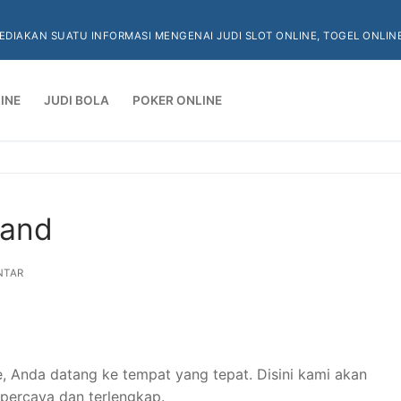
DIAKAN SUATU INFORMASI MENGENAI JUDI SLOT ONLINE, TOGEL ONLINE
INE
JUDI BOLA
POKER ONLINE
Cari:
land
NTAR
e, Anda datang ke tempat yang tepat. Disini kami akan
rpercaya dan terlengkap.