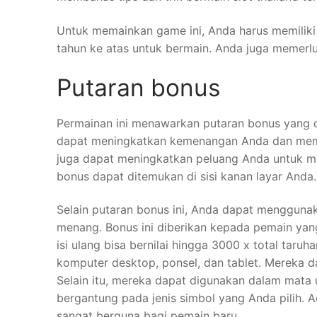
Untuk memainkan game ini, Anda harus memiliki ko
tahun ke atas untuk bermain. Anda juga memerlu
Putaran bonus
Permainan ini menawarkan putaran bonus yang 
dapat meningkatkan kemenangan Anda dan memb
juga dapat meningkatkan peluang Anda untuk me
bonus dapat ditemukan di sisi kanan layar Anda.
Selain putaran bonus ini, Anda dapat mengguna
menang. Bonus ini diberikan kepada pemain yan
isi ulang bisa bernilai hingga 3000 x total tar
komputer desktop, ponsel, dan tablet. Mereka d
Selain itu, mereka dapat digunakan dalam mata
bergantung pada jenis simbol yang Anda pilih. Ad
sangat berguna bagi pemain baru.