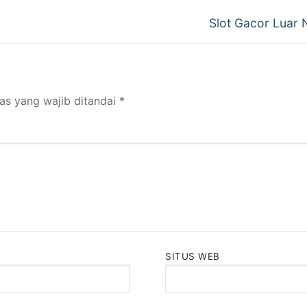
Next
Slot Gacor Luar 
post:
as yang wajib ditandai
*
SITUS WEB