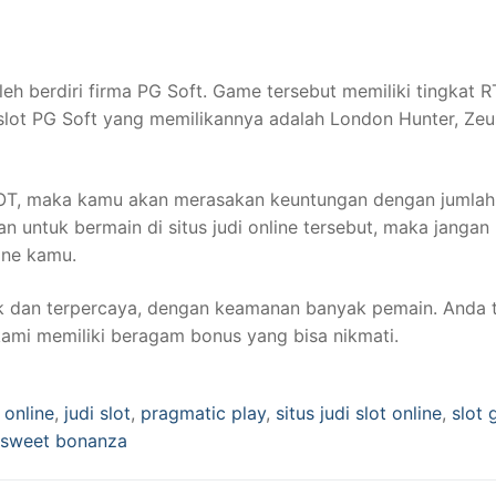
eh berdiri firma PG Soft. Game tersebut memiliki tingkat 
slot PG Soft yang memilikannya adalah London Hunter, Zeu
POT, maka kamu akan merasakan keuntungan dengan jumlah
 untuk bermain di situs judi online tersebut, maka jangan
one kamu.
aik dan terpercaya, dengan keamanan banyak pemain. Anda 
ami memiliki beragam bonus yang bisa nikmati.
 online
,
judi slot
,
pragmatic play
,
situs judi slot online
,
slot 
sweet bonanza