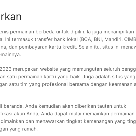
arkan
enis permainan berbeda untuk dipilih. Ia juga menampilkan
ni termasuk transfer bank lokal (BCA, BNI, Mandiri, CIMB
na, dan pembayaran kartu kredit. Selain itu, situs ini men
emainnya.
 di 2023 merupakan website yang memungutan seluruh peng
 satu permainan kartu yang baik. Juga adalah situs yang
an satu tim yang profesional bersama dengan keamanan 
di beranda. Anda kemudian akan diberikan tautan untuk
ifikasi akun Anda, Anda dapat mulai memainkan permainan
dimainkan dan menawarkan tingkat kemenangan yang ting
nggan yang ramah.