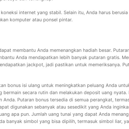
neksi internet yang stabil. Selain itu, Anda harus berusia
kan komputer atau ponsel pintar.
dapat membantu Anda memenangkan hadiah besar. Putaran
antu Anda mendapatkan lebih banyak putaran gratis. Me
ndapatkan jackpot, jadi pastikan untuk memeriksanya. Pu
kan bonus isi ulang untuk meningkatkan peluang Anda untu
g bermain secara rutin dan melakukan deposit uang nyata.
uhan Anda. Putaran bonus tersedia di semua perangkat, terma
apat digunakan sebanyak atau sesedikit yang Anda inginka
 uang apa pun. Jumlah uang tunai yang dapat Anda menan
a banyak simbol yang bisa dipilih, termasuk simbol liar, y