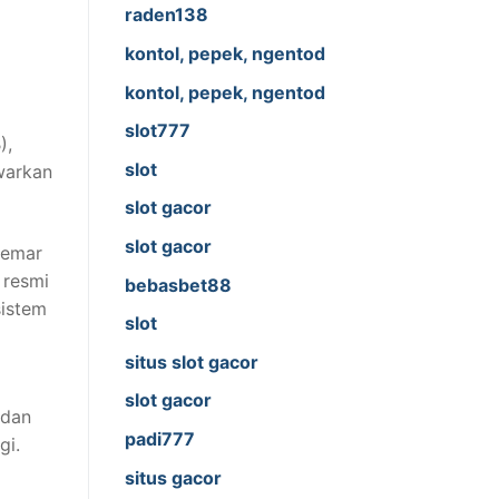
raden138
kontol, pepek, ngentod
kontol, pepek, ngentod
slot777
),
slot
awarkan
slot gacor
slot gacor
gemar
 resmi
bebasbet88
sistem
slot
situs slot gacor
slot gacor
 dan
padi777
gi.
situs gacor