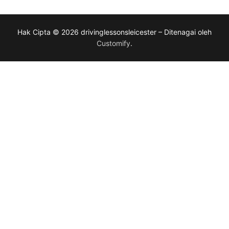
Hak Cipta © 2026 drivinglessonsleicester – Ditenagai oleh
Customify
.