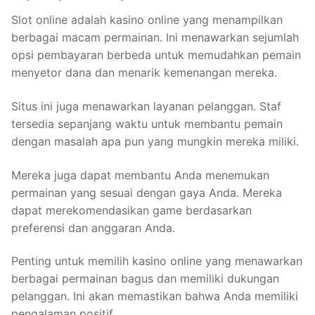
Slot online adalah kasino online yang menampilkan
berbagai macam permainan. Ini menawarkan sejumlah
opsi pembayaran berbeda untuk memudahkan pemain
menyetor dana dan menarik kemenangan mereka.
Situs ini juga menawarkan layanan pelanggan. Staf
tersedia sepanjang waktu untuk membantu pemain
dengan masalah apa pun yang mungkin mereka miliki.
Mereka juga dapat membantu Anda menemukan
permainan yang sesuai dengan gaya Anda. Mereka
dapat merekomendasikan game berdasarkan
preferensi dan anggaran Anda.
Penting untuk memilih kasino online yang menawarkan
berbagai permainan bagus dan memiliki dukungan
pelanggan. Ini akan memastikan bahwa Anda memiliki
pengalaman positif.