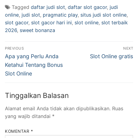
Tagged
daftar judi slot
,
daftar slot gacor
,
judi
online
,
judi slot
,
pragmatic play
,
situs judi slot online
,
slot gacor
,
slot gacor hari ini
,
slot online
,
slot terbaik
2026
,
sweet bonanza
Navigasi
PREVIOUS
NEXT
pos
Previous
Next
Apa yang Perlu Anda
Slot Online gratis
post:
post:
Ketahui Tentang Bonus
Slot Online
Tinggalkan Balasan
Alamat email Anda tidak akan dipublikasikan.
Ruas
yang wajib ditandai
*
KOMENTAR
*