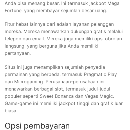
Anda bisa menang besar. Ini termasuk jackpot Mega
Fortune, yang membayar sejumlah besar uang.
Fitur hebat lainnya dari adalah layanan pelanggan
mereka. Mereka menawarkan dukungan gratis melalui
telepon dan email. Mereka juga memiliki opsi obrolan
langsung, yang berguna jika Anda memiliki
pertanyaan.
Situs ini juga menampilkan sejumlah penyedia
permainan yang berbeda, termasuk Pragmatic Play
dan Microgaming. Perusahaan-perusahaan ini
menawarkan berbagai slot, termasuk judul-judul
populer seperti Sweet Bonanza dan Vegas Magic.
Game-game ini memiliki jackpot tinggi dan grafik luar
biasa.
Opsi pembayaran