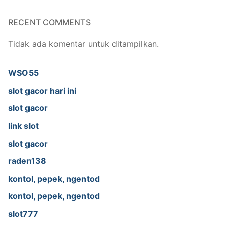
RECENT COMMENTS
Tidak ada komentar untuk ditampilkan.
WSO55
slot gacor hari ini
slot gacor
link slot
slot gacor
raden138
kontol, pepek, ngentod
kontol, pepek, ngentod
slot777