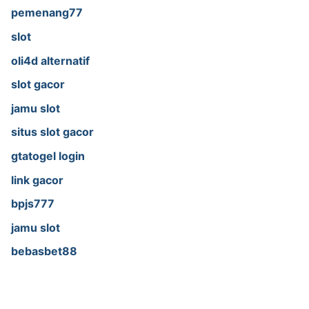
pemenang77
slot
oli4d alternatif
slot gacor
jamu slot
situs slot gacor
gtatogel login
link gacor
bpjs777
jamu slot
bebasbet88