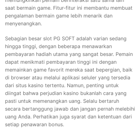
memungkinkan pemain berinteraksi satu sama lain
saat bermain game. Fitur-fitur ini membantu membuat
pengalaman bermain game lebih menarik dan
menyenangkan.
Sebagian besar slot PG SOFT adalah varian sedang
hingga tinggi, dengan beberapa menawarkan
pembayaran hadiah utama yang sangat besar. Pemain
dapat menikmati pembayaran tinggi ini dengan
memainkan game favorit mereka saat bepergian, baik
di browser atau melalui aplikasi seluler yang tersedia
dari situs kasino tertentu. Namun, penting untuk
diingat bahwa perjudian kasino bukanlah cara yang
pasti untuk memenangkan uang. Selalu bertaruh
secara bertanggung jawab dan jangan pernah melebihi
uang Anda. Perhatikan juga syarat dan ketentuan dari
setiap penawaran bonus.