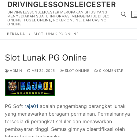
DRIVINGLESSONSLEICESTER
Lompat
ke
DRIVINGLESSONSLEICESTER MERUPAKAN SITUS YANG
MENYEDIAKAN SUATU INFORMASI MENGENAI JUDI SLOT
konten
ONLINE, TOGEL ONLINE, POKER ONLINE, DAN CASINO
ONLINE
BERANDA
SLOT LUNAK PG ONLINE
Cari:
Slot Lunak PG Online
ADMIN
MEI 24, 2025
SLOT ONLINE
0 KOMENTAR
PG Soft
raja01
adalah pengembang perangkat lunak
yang menawarkan beragam permainan. Permainannya
tersedia di perangkat seluler dan menawarkan
pembayaran tinggi. Semua gimnya disertifikasi oleh
laboratorium terkemuka.