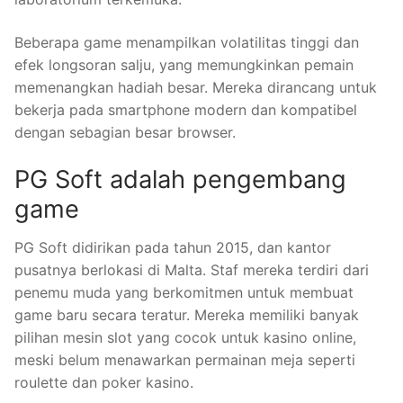
Beberapa game menampilkan volatilitas tinggi dan
efek longsoran salju, yang memungkinkan pemain
memenangkan hadiah besar. Mereka dirancang untuk
bekerja pada smartphone modern dan kompatibel
dengan sebagian besar browser.
PG Soft adalah pengembang
game
PG Soft didirikan pada tahun 2015, dan kantor
pusatnya berlokasi di Malta. Staf mereka terdiri dari
penemu muda yang berkomitmen untuk membuat
game baru secara teratur. Mereka memiliki banyak
pilihan mesin slot yang cocok untuk kasino online,
meski belum menawarkan permainan meja seperti
roulette dan poker kasino.