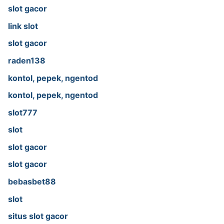
slot gacor
link slot
slot gacor
raden138
kontol, pepek, ngentod
kontol, pepek, ngentod
slot777
slot
slot gacor
slot gacor
bebasbet88
slot
situs slot gacor