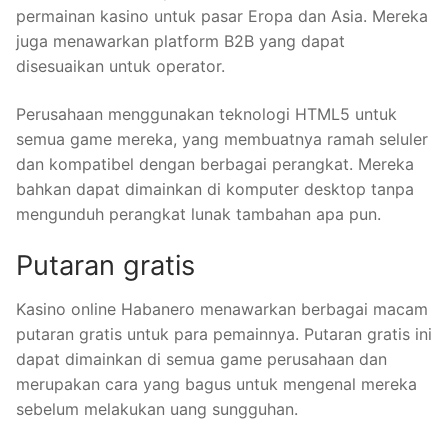
permainan kasino untuk pasar Eropa dan Asia. Mereka
juga menawarkan platform B2B yang dapat
disesuaikan untuk operator.
Perusahaan menggunakan teknologi HTML5 untuk
semua game mereka, yang membuatnya ramah seluler
dan kompatibel dengan berbagai perangkat. Mereka
bahkan dapat dimainkan di komputer desktop tanpa
mengunduh perangkat lunak tambahan apa pun.
Putaran gratis
Kasino online Habanero menawarkan berbagai macam
putaran gratis untuk para pemainnya. Putaran gratis ini
dapat dimainkan di semua game perusahaan dan
merupakan cara yang bagus untuk mengenal mereka
sebelum melakukan uang sungguhan.