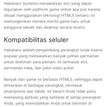
Habanero Systems menawarkan slot yang dapat
digunakan oleh platform game online apa pun karena
dibuat menggunakan teknologi HTML5 terbaru. Ini
memungkinkan mereka merilis game baru untuk
pengguna seluler dan desktop secara teratur.
Kompatibilitas seluler
Habanero adalah pengembang perangkat lunak kasino
populer yang menawarkan banyak pilihan permainan
untuk dinikmati para pemain. Ini termasuk slot,
permainan meja, dan judul video poker.
Banyak dari game ini berbasis HTML5, sehingga dapat
dimainkan di berbagai perangkat, termasuk
smartphone dan tablet. Ini berarti Anda tidak perlu
memasang aplikasi yang berbeda di setiap perangkat
Anda, yang memudahkan Anda untuk bermain di