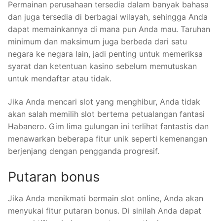
Permainan perusahaan tersedia dalam banyak bahasa
dan juga tersedia di berbagai wilayah, sehingga Anda
dapat memainkannya di mana pun Anda mau. Taruhan
minimum dan maksimum juga berbeda dari satu
negara ke negara lain, jadi penting untuk memeriksa
syarat dan ketentuan kasino sebelum memutuskan
untuk mendaftar atau tidak.
Jika Anda mencari slot yang menghibur, Anda tidak
akan salah memilih slot bertema petualangan fantasi
Habanero. Gim lima gulungan ini terlihat fantastis dan
menawarkan beberapa fitur unik seperti kemenangan
berjenjang dengan pengganda progresif.
Putaran bonus
Jika Anda menikmati bermain slot online, Anda akan
menyukai fitur putaran bonus. Di sinilah Anda dapat