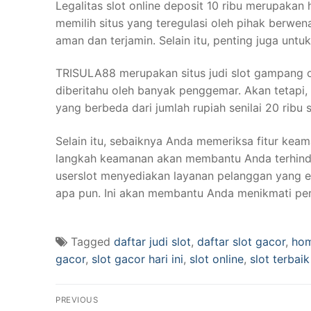
Legalitas slot online deposit 10 ribu merupakan
memilih situs yang teregulasi oleh pihak berwe
aman dan terjamin. Selain itu, penting juga un
TRISULA88 merupakan situs judi slot gampang o
diberitahu oleh banyak penggemar. Akan tetapi
yang berbeda dari jumlah rupiah senilai 20 ribu s
Selain itu, sebaiknya Anda memeriksa fitur ke
langkah keamanan akan membantu Anda terhindar 
userslot menyediakan layanan pelanggan yang 
apa pun. Ini akan membantu Anda menikmati per
Tagged
daftar judi slot
,
daftar slot gacor
,
ho
gacor
,
slot gacor hari ini
,
slot online
,
slot terbai
Navigasi
PREVIOUS