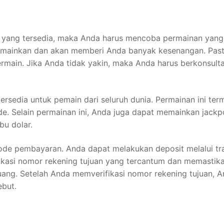
k yang tersedia, maka Anda harus mencoba permainan yang
 dimainkan dan akan memberi Anda banyak kesenangan. Past
main. Jika Anda tidak yakin, maka Anda harus berkonsulta
ersedia untuk pemain dari seluruh dunia. Permainan ini ter
de. Selain permainan ini, Anda juga dapat memainkan jackp
bu dolar.
de pembayaran. Anda dapat melakukan deposit melalui tr
ikasi nomor rekening tujuan yang tercantum dan memastik
ang. Setelah Anda memverifikasi nomor rekening tujuan, 
ebut.