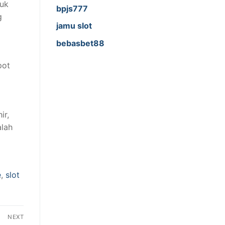
tuk
bpjs777
g
jamu slot
bebasbet88
pot
ir,
alah
e
,
slot
NEXT