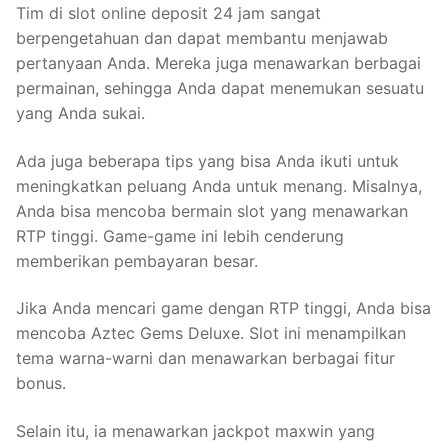
Tim di slot online deposit 24 jam sangat
berpengetahuan dan dapat membantu menjawab
pertanyaan Anda. Mereka juga menawarkan berbagai
permainan, sehingga Anda dapat menemukan sesuatu
yang Anda sukai.
Ada juga beberapa tips yang bisa Anda ikuti untuk
meningkatkan peluang Anda untuk menang. Misalnya,
Anda bisa mencoba bermain slot yang menawarkan
RTP tinggi. Game-game ini lebih cenderung
memberikan pembayaran besar.
Jika Anda mencari game dengan RTP tinggi, Anda bisa
mencoba Aztec Gems Deluxe. Slot ini menampilkan
tema warna-warni dan menawarkan berbagai fitur
bonus.
Selain itu, ia menawarkan jackpot maxwin yang