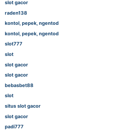
slot gacor
raden138
kontol, pepek, ngentod
kontol, pepek, ngentod
slot777
slot
slot gacor
slot gacor
bebasbet88
slot
situs slot gacor
slot gacor
padi777