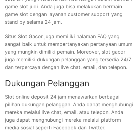
game slot judi. Anda juga bisa melakukan bermain
game slot dengan layanan customer support yang
stand by selama 24 jam.
Situs Slot Gacor juga memiliki halaman FAQ yang
sangat baik untuk mempertanyakan pertanyaan umum
yang mungkin dimiliki pemain. Moreover, slot gacor
juga memiliki dukungan pelanggan yang tersedia 24/7
dan terpercaya dengan live chat, email, dan telepon.
Dukungan Pelanggan
Slot online deposit 24 jam menawarkan berbagai
pilihan dukungan pelanggan. Anda dapat menghubungi
mereka melalui live chat, email, atau telepon. Anda
juga dapat menghubungi mereka melalui platform
media sosial seperti Facebook dan Twitter.