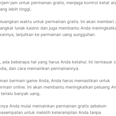
rjam-jam untuk permainan gratis, menjaga kontrol ketat at
ng lebih tinggi.
luangkan waktu untuk permainan gratis. Ini akan memberi
rangkat lunak kasino dan juga membantu Anda meningkatk
ukannya, lanjutkan ke permainan uang sungguhan.
u, ada beberapa hal yang harus Anda ketahui. Ini termasuk 
edia, dan cara memainkan permainannya.
aman bermain game Anda, Anda harus memastikan untuk
ermain online. Ini akan membantu meningkatkan peluang A
terlalu banyak uang.
iknya Anda mulai memainkan permainan gratis sebelum
kesempatan untuk melatih keterampilan Anda tanpa