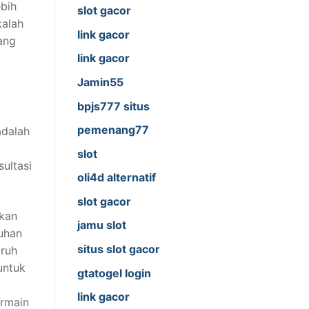
ebih
slot gacor
kalah
link gacor
ang
link gacor
Jamin55
bpjs777 situs
pemenang77
adalah
slot
ultasi
oli4d alternatif
slot gacor
nkan
jamu slot
uhan
situs slot gacor
aruh
untuk
gtatogel login
link gacor
ermain