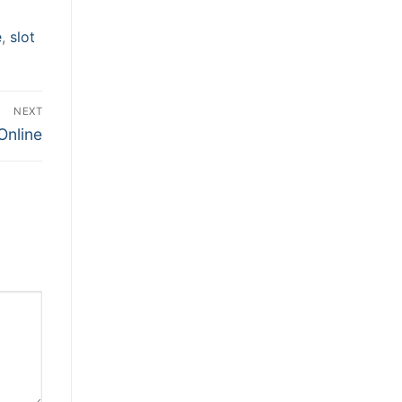
e
,
slot
NEXT
Online