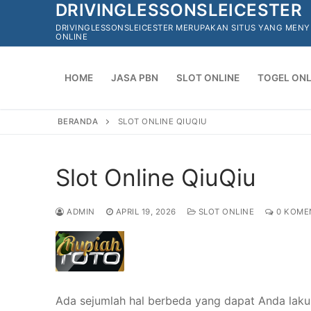
DRIVINGLESSONSLEICESTER
Lompat
ke
DRIVINGLESSONSLEICESTER MERUPAKAN SITUS YANG MENYE
ONLINE
konten
HOME
JASA PBN
SLOT ONLINE
TOGEL ONL
BERANDA
SLOT ONLINE QIUQIU
Slot Online QiuQiu
ADMIN
APRIL 19, 2026
SLOT ONLINE
0 KOME
Ada sejumlah hal berbeda yang dapat Anda laku