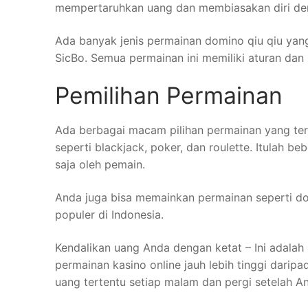
mempertaruhkan uang dan membiasakan diri den
Ada banyak jenis permainan domino qiu qiu yang 
SicBo. Semua permainan ini memiliki aturan da
Pemilihan Permainan
Ada berbagai macam pilihan permainan yang terse
seperti blackjack, poker, dan roulette. Itulah 
saja oleh pemain.
Anda juga bisa memainkan permainan seperti dom
populer di Indonesia.
Kendalikan uang Anda dengan ketat – Ini adalah 
permainan kasino online jauh lebih tinggi darip
uang tertentu setiap malam dan pergi setelah 