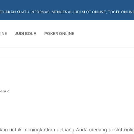
DIAKAN SUATU INFORMASI MENGENAI JUDI SLOT ONLINE, TOGEL ONLINE
INE
JUDI BOLA
POKER ONLINE
Cari:
NTAR
kan untuk meningkatkan peluang Anda menang di slot onli