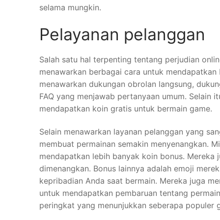
selama mungkin.
Pelayanan pelanggan
Salah satu hal terpenting tentang perjudian onli
menawarkan berbagai cara untuk mendapatkan b
menawarkan dukungan obrolan langsung, dukung
FAQ yang menjawab pertanyaan umum. Selain it
mendapatkan koin gratis untuk bermain game.
Selain menawarkan layanan pelanggan yang sangat
membuat permainan semakin menyenangkan. Mis
mendapatkan lebih banyak koin bonus. Mereka j
dimenangkan. Bonus lainnya adalah emoji mere
kepribadian Anda saat bermain. Mereka juga mem
untuk mendapatkan pembaruan tentang permainan
peringkat yang menunjukkan seberapa populer g