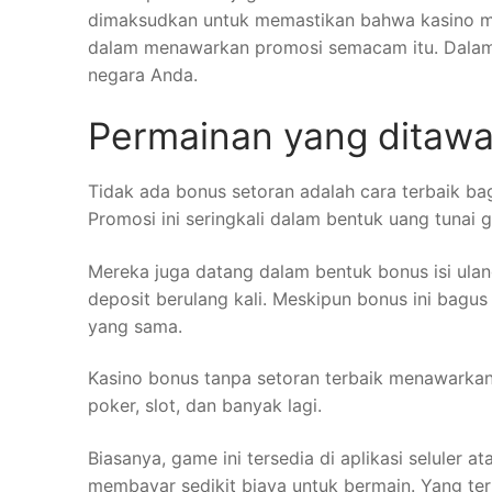
dimaksudkan untuk memastikan bahwa kasino me
dalam menawarkan promosi semacam itu. Dalam
negara Anda.
Permainan yang ditaw
Tidak ada bonus setoran adalah cara terbaik ba
Promosi ini seringkali dalam bentuk uang tunai g
Mereka juga datang dalam bentuk bonus isi ulan
deposit berulang kali. Meskipun bonus ini bagu
yang sama.
Kasino bonus tanpa setoran terbaik menawarkan
poker, slot, dan banyak lagi.
Biasanya, game ini tersedia di aplikasi seluler 
membayar sedikit biaya untuk bermain. Yang ter