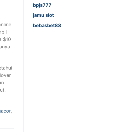
bpjs777
jamu slot
nline
bebasbet88
bil
a $10
sanya
etahui
lover
an
ut.
gacor
,