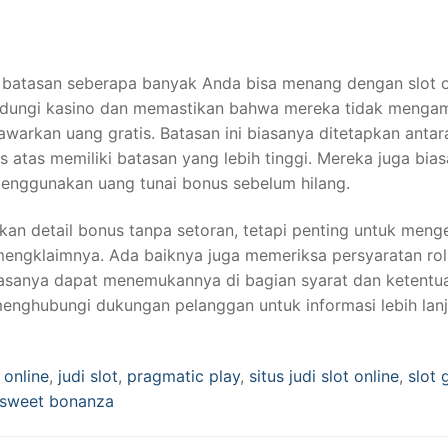
n batasan seberapa banyak Anda bisa menang dengan slot o
lindungi kasino dan memastikan bahwa mereka tidak mengam
arkan uang gratis. Batasan ini biasanya ditetapkan antar
 atas memiliki batasan yang lebih tinggi. Mereka juga bia
menggunakan uang tunai bonus sebelum hilang.
kan detail bonus tanpa setoran, tetapi penting untuk meng
engklaimnya. Ada baiknya juga memeriksa persyaratan rol
iasanya dapat menemukannya di bagian syarat dan ketentu
 menghubungi dukungan pelanggan untuk informasi lebih lanj
 online
,
judi slot
,
pragmatic play
,
situs judi slot online
,
slot 
sweet bonanza