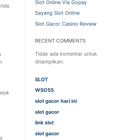
Slot Online Via Gopay
nda.
Sayang Slot Online
Slot Gacor Casino Review
RECENT COMMENTS
Tidak ada komentar untuk
n
ditampilkan.
n
SLOT
WSO55
asuk
slot gacor hari ini
slot gacor
link slot
slot gacor
i