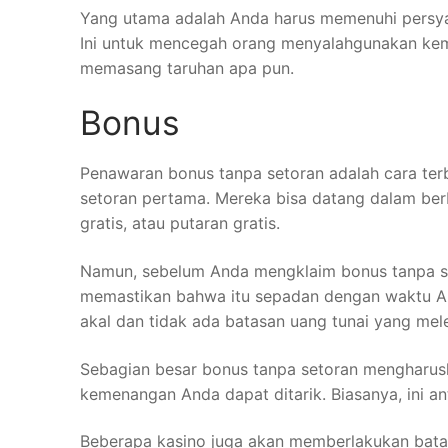
Yang utama adalah Anda harus memenuhi persy
Ini untuk mencegah orang menyalahgunakan ke
memasang taruhan apa pun.
Bonus
Penawaran bonus tanpa setoran adalah cara te
setoran pertama. Mereka bisa datang dalam berb
gratis, atau putaran gratis.
Namun, sebelum Anda mengklaim bonus tanpa s
memastikan bahwa itu sepadan dengan waktu A
akal dan tidak ada batasan uang tunai yang mel
Sebagian besar bonus tanpa setoran mengharus
kemenangan Anda dapat ditarik. Biasanya, ini an
Beberapa kasino juga akan memberlakukan bata