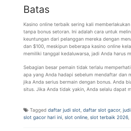
Batas
Kasino online terbaik sering kali memberlakuka
tanpa bonus setoran. Ini adalah cara untuk me
keuntungan dari pelanggan mereka dengan menaw
dan $100, meskipun beberapa kasino online kelas
memiliki tanggal kedaluwarsa, jadi Anda harus 
Sebagian besar pemain tidak terlalu memperhati
apa yang Anda hadapi sebelum mendaftar dan m
jika Anda serius bermain dengan bonus. Anda b
situs. Jika Anda tidak yakin, Anda selalu dapat
Tagged
daftar judi slot
,
daftar slot gacor
,
judi
slot gacor hari ini
,
slot online
,
slot terbaik 2026
,