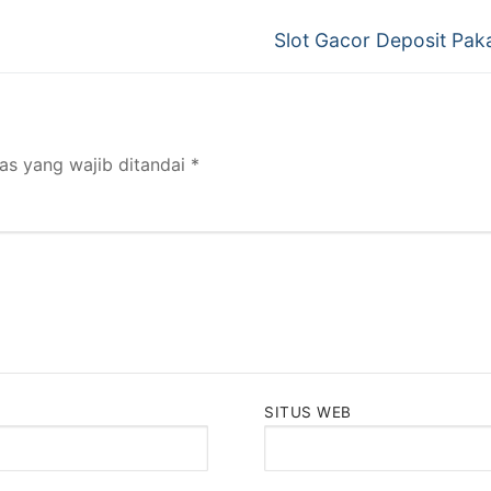
Next
Slot Gacor Deposit Paka
post:
as yang wajib ditandai
*
SITUS WEB