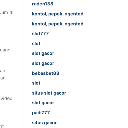
raden138
kum di
kontol, pepek, ngentod
kontol, pepek, ngentod
slot777
slot
 uang.
slot gacor
slot gacor
kan
bebasbet88
san
slot
situs slot gacor
 video
slot gacor
padi777
situs gacor
it