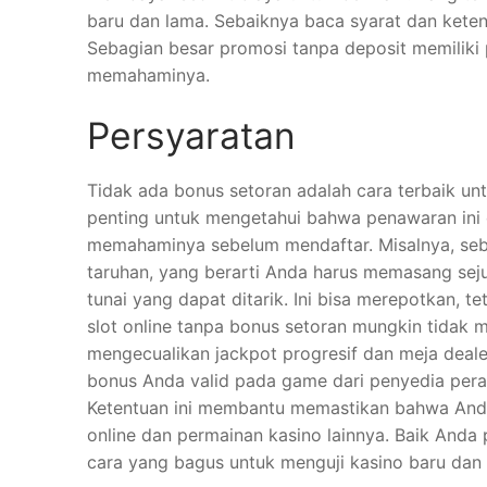
baru dan lama. Sebaiknya baca syarat dan ket
Sebagian besar promosi tanpa deposit memiliki p
memahaminya.
Persyaratan
Tidak ada bonus setoran adalah cara terbaik 
penting untuk mengetahui bahwa penawaran ini 
memahaminya sebelum mendaftar. Misalnya, seb
taruhan, yang berarti Anda harus memasang se
tunai yang dapat ditarik. Ini bisa merepotkan, te
slot online tanpa bonus setoran mungkin tidak
mengecualikan jackpot progresif dan meja deale
bonus Anda valid pada game dari penyedia pera
Ketentuan ini membantu memastikan bahwa And
online dan permainan kasino lainnya. Baik Anda
cara yang bagus untuk menguji kasino baru dan 