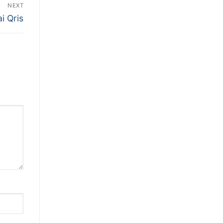
NEXT
i Qris