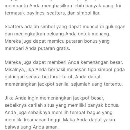
membantu Anda menghasilkan lebih banyak uang. Ini
termasuk paylines, scatters, dan simbol liar.
Scatters adalah simbol yang dapat muncul di gulungan
dan meningkatkan peluang Anda untuk menang.
Mereka juga dapat memicu putaran bonus yang
memberi Anda putaran gratis.
Mereka juga dapat memberi Anda kemenangan besar.
Misalnya, jika Anda berhasil menekan tiga simbol pada
gulungan secara berturut-turut, Anda dapat
memenangkan jackpot senilai sejumlah uang tertentu.
Jika Anda ingin memenangkan jackpot besar,
sebaiknya carilah situs yang memiliki banyak bonus.
Anda juga sebaiknya memilih tempat bagus yang
memiliki keamanan tinggi. Maka Anda dapat yakin
bahwa uang Anda aman.