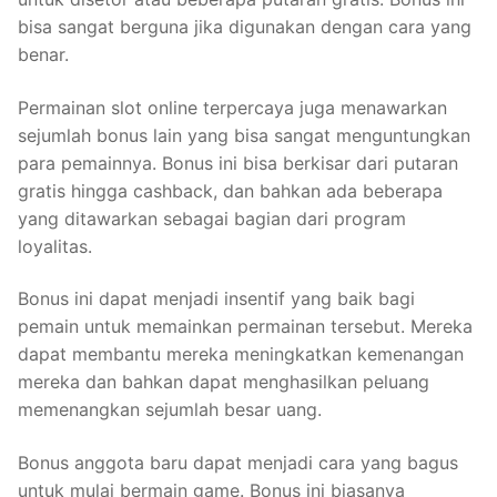
bisa sangat berguna jika digunakan dengan cara yang
benar.
Permainan slot online terpercaya juga menawarkan
sejumlah bonus lain yang bisa sangat menguntungkan
para pemainnya. Bonus ini bisa berkisar dari putaran
gratis hingga cashback, dan bahkan ada beberapa
yang ditawarkan sebagai bagian dari program
loyalitas.
Bonus ini dapat menjadi insentif yang baik bagi
pemain untuk memainkan permainan tersebut. Mereka
dapat membantu mereka meningkatkan kemenangan
mereka dan bahkan dapat menghasilkan peluang
memenangkan sejumlah besar uang.
Bonus anggota baru dapat menjadi cara yang bagus
untuk mulai bermain game. Bonus ini biasanya