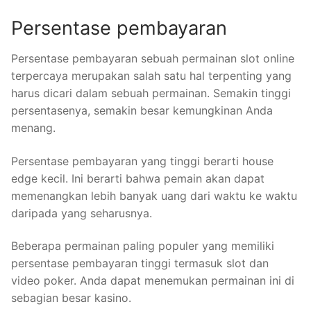
Persentase pembayaran
Persentase pembayaran sebuah permainan slot online
terpercaya merupakan salah satu hal terpenting yang
harus dicari dalam sebuah permainan. Semakin tinggi
persentasenya, semakin besar kemungkinan Anda
menang.
Persentase pembayaran yang tinggi berarti house
edge kecil. Ini berarti bahwa pemain akan dapat
memenangkan lebih banyak uang dari waktu ke waktu
daripada yang seharusnya.
Beberapa permainan paling populer yang memiliki
persentase pembayaran tinggi termasuk slot dan
video poker. Anda dapat menemukan permainan ini di
sebagian besar kasino.