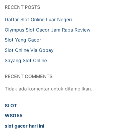
RECENT POSTS
Daftar Slot Online Luar Negeri
Olympus Slot Gacor Jam Rapa Review
Slot Yang Gacor
Slot Online Via Gopay
Sayang Slot Online
RECENT COMMENTS
Tidak ada komentar untuk ditampilkan.
SLOT
WSO55
slot gacor hari ini