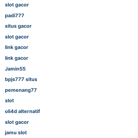
slot gacor
padi777
situs gacor
slot gacor
link gacor
link gacor
Jamin55
bpjs777 situs
pemenang77
slot
oli4d alternatif
slot gacor
jamu slot