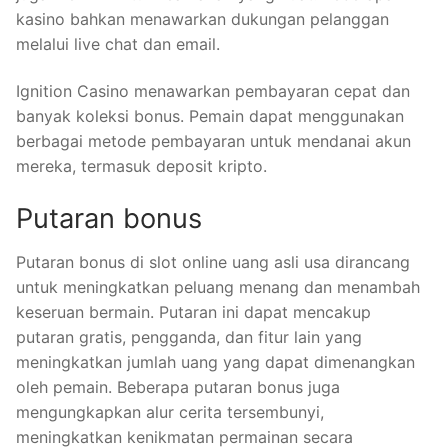
kasino bahkan menawarkan dukungan pelanggan
melalui live chat dan email.
Ignition Casino menawarkan pembayaran cepat dan
banyak koleksi bonus. Pemain dapat menggunakan
berbagai metode pembayaran untuk mendanai akun
mereka, termasuk deposit kripto.
Putaran bonus
Putaran bonus di slot online uang asli usa dirancang
untuk meningkatkan peluang menang dan menambah
keseruan bermain. Putaran ini dapat mencakup
putaran gratis, pengganda, dan fitur lain yang
meningkatkan jumlah uang yang dapat dimenangkan
oleh pemain. Beberapa putaran bonus juga
mengungkapkan alur cerita tersembunyi,
meningkatkan kenikmatan permainan secara