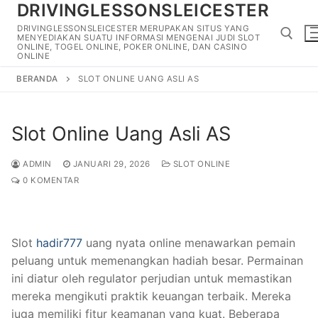
DRIVINGLESSONSLEICESTER
Lompat
ke
DRIVINGLESSONSLEICESTER MERUPAKAN SITUS YANG
MENYEDIAKAN SUATU INFORMASI MENGENAI JUDI SLOT
konten
ONLINE, TOGEL ONLINE, POKER ONLINE, DAN CASINO
ONLINE
BERANDA
SLOT ONLINE UANG ASLI AS
Cari:
Slot Online Uang Asli AS
ADMIN
JANUARI 29, 2026
SLOT ONLINE
0 KOMENTAR
Slot
hadir777
uang nyata online menawarkan pemain
peluang untuk memenangkan hadiah besar. Permainan
ini diatur oleh regulator perjudian untuk memastikan
mereka mengikuti praktik keuangan terbaik. Mereka
juga memiliki fitur keamanan yang kuat. Beberapa