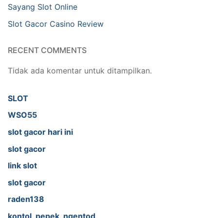
Sayang Slot Online
Slot Gacor Casino Review
RECENT COMMENTS
Tidak ada komentar untuk ditampilkan.
SLOT
WSO55
slot gacor hari ini
slot gacor
link slot
slot gacor
raden138
kontol, pepek, ngentod