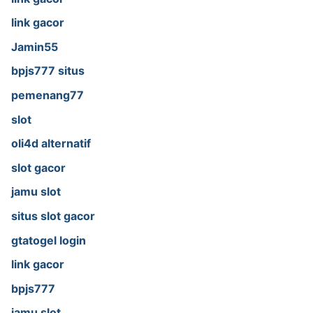
link gacor
Jamin55
bpjs777 situs
pemenang77
slot
oli4d alternatif
slot gacor
jamu slot
situs slot gacor
gtatogel login
link gacor
bpjs777
jamu slot