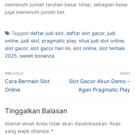
memenuhi jumlah taruhan besar tetap, sebagian besar
juga memenuhi jumlah bet.
Tagged
daftar judi slot
,
daftar slot gacor
,
judi
online
,
judi slot
,
pragmatic play
,
situs judi slot online
,
slot gacor
,
slot gacor hari ini
,
slot online
,
slot terbaik
2025
,
sweet bonanza
Navigasi
PREVIOUS
NEXT
pos
Previous
Next
Cara Bermain Slot
Slot Gacor Akun Demo –
post:
post:
Online
Agen Pragmatic Play
Tinggalkan Balasan
Alamat email Anda tidak akan dipublikasikan.
Ruas
yang wajib ditandai
*