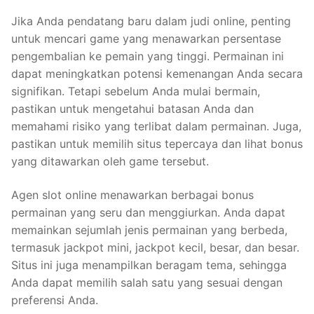
Jika Anda pendatang baru dalam judi online, penting
untuk mencari game yang menawarkan persentase
pengembalian ke pemain yang tinggi. Permainan ini
dapat meningkatkan potensi kemenangan Anda secara
signifikan. Tetapi sebelum Anda mulai bermain,
pastikan untuk mengetahui batasan Anda dan
memahami risiko yang terlibat dalam permainan. Juga,
pastikan untuk memilih situs tepercaya dan lihat bonus
yang ditawarkan oleh game tersebut.
Agen slot online menawarkan berbagai bonus
permainan yang seru dan menggiurkan. Anda dapat
memainkan sejumlah jenis permainan yang berbeda,
termasuk jackpot mini, jackpot kecil, besar, dan besar.
Situs ini juga menampilkan beragam tema, sehingga
Anda dapat memilih salah satu yang sesuai dengan
preferensi Anda.