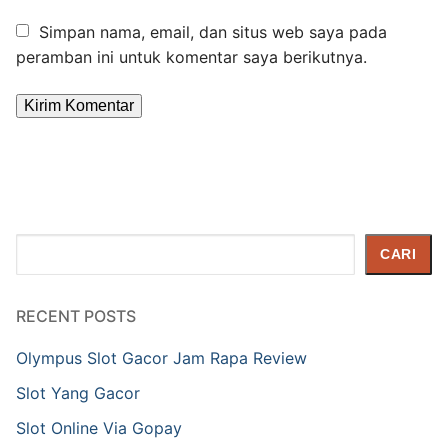
Simpan nama, email, dan situs web saya pada
peramban ini untuk komentar saya berikutnya.
Cari
CARI
RECENT POSTS
Olympus Slot Gacor Jam Rapa Review
Slot Yang Gacor
Slot Online Via Gopay