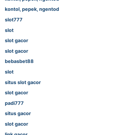
kontol, pepek, ngentod
slot777
slot
slot gacor
slot gacor
bebasbet88
slot
situs slot gacor
slot gacor
padi777
situs gacor
slot gacor
link gacor