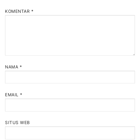
KOMENTAR
*
NAMA
*
EMAIL
*
SITUS WEB