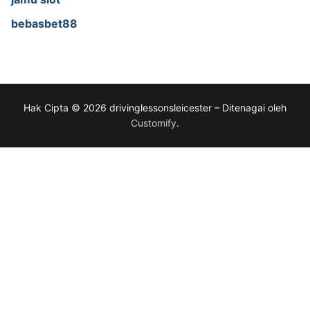
bebasbet88
Hak Cipta © 2026 drivinglessonsleicester – Ditenagai oleh
Customify
.