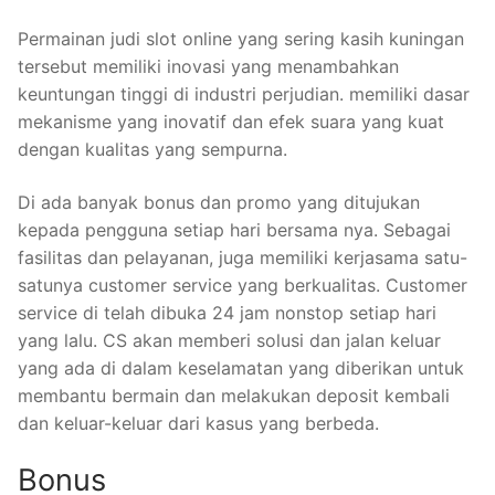
Permainan judi slot online yang sering kasih kuningan
tersebut memiliki inovasi yang menambahkan
keuntungan tinggi di industri perjudian. memiliki dasar
mekanisme yang inovatif dan efek suara yang kuat
dengan kualitas yang sempurna.
Di ada banyak bonus dan promo yang ditujukan
kepada pengguna setiap hari bersama nya. Sebagai
fasilitas dan pelayanan, juga memiliki kerjasama satu-
satunya customer service yang berkualitas. Customer
service di telah dibuka 24 jam nonstop setiap hari
yang lalu. CS akan memberi solusi dan jalan keluar
yang ada di dalam keselamatan yang diberikan untuk
membantu bermain dan melakukan deposit kembali
dan keluar-keluar dari kasus yang berbeda.
Bonus