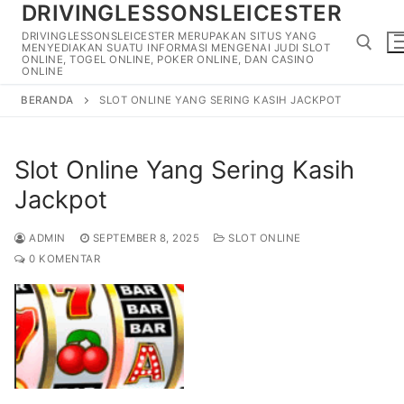
DRIVINGLESSONSLEICESTER
Lompat
ke
DRIVINGLESSONSLEICESTER MERUPAKAN SITUS YANG
MENYEDIAKAN SUATU INFORMASI MENGENAI JUDI SLOT
konten
ONLINE, TOGEL ONLINE, POKER ONLINE, DAN CASINO
ONLINE
BERANDA
SLOT ONLINE YANG SERING KASIH JACKPOT
Cari:
Slot Online Yang Sering Kasih
Jackpot
ADMIN
SEPTEMBER 8, 2025
SLOT ONLINE
0 KOMENTAR