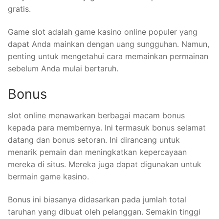
gratis.
Game slot adalah game kasino online populer yang
dapat Anda mainkan dengan uang sungguhan. Namun,
penting untuk mengetahui cara memainkan permainan
sebelum Anda mulai bertaruh.
Bonus
slot online menawarkan berbagai macam bonus
kepada para membernya. Ini termasuk bonus selamat
datang dan bonus setoran. Ini dirancang untuk
menarik pemain dan meningkatkan kepercayaan
mereka di situs. Mereka juga dapat digunakan untuk
bermain game kasino.
Bonus ini biasanya didasarkan pada jumlah total
taruhan yang dibuat oleh pelanggan. Semakin tinggi