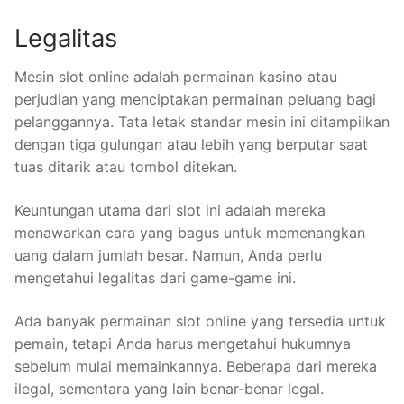
Legalitas
Mesin slot online adalah permainan kasino atau
perjudian yang menciptakan permainan peluang bagi
pelanggannya. Tata letak standar mesin ini ditampilkan
dengan tiga gulungan atau lebih yang berputar saat
tuas ditarik atau tombol ditekan.
Keuntungan utama dari slot ini adalah mereka
menawarkan cara yang bagus untuk memenangkan
uang dalam jumlah besar. Namun, Anda perlu
mengetahui legalitas dari game-game ini.
Ada banyak permainan slot online yang tersedia untuk
pemain, tetapi Anda harus mengetahui hukumnya
sebelum mulai memainkannya. Beberapa dari mereka
ilegal, sementara yang lain benar-benar legal.