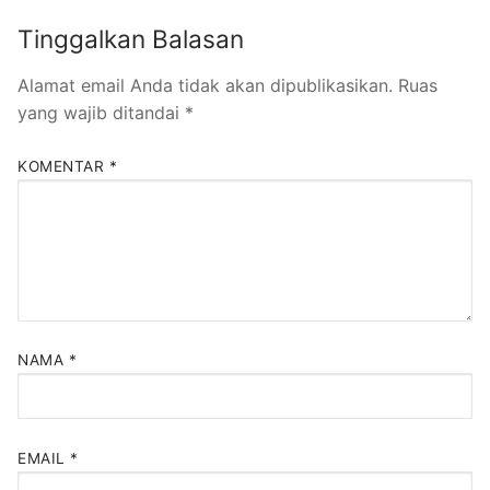
Tinggalkan Balasan
Alamat email Anda tidak akan dipublikasikan.
Ruas
yang wajib ditandai
*
KOMENTAR
*
NAMA
*
EMAIL
*