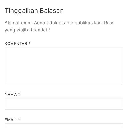
Tinggalkan Balasan
Alamat email Anda tidak akan dipublikasikan.
Ruas
yang wajib ditandai
*
KOMENTAR
*
NAMA
*
EMAIL
*