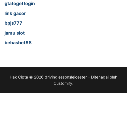
gtatogel login
link gacor
bpjs777
jamu slot
bebasbet88
Hak Cipta © 2026 drivinglessonsleicester – Ditenagai oleh
Customify
.