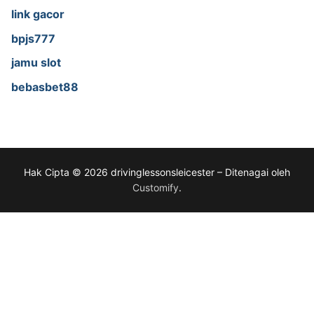
link gacor
bpjs777
jamu slot
bebasbet88
Hak Cipta © 2026 drivinglessonsleicester – Ditenagai oleh
Customify
.