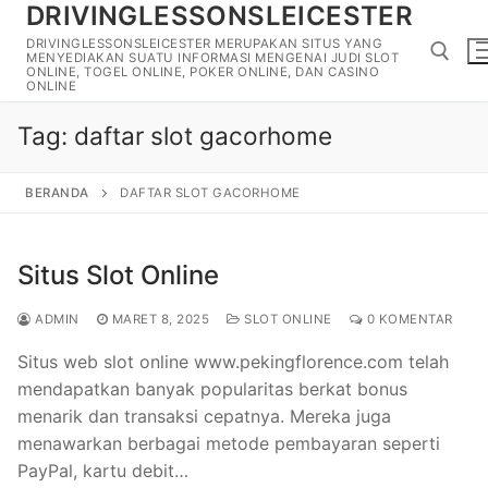
DRIVINGLESSONSLEICESTER
Lompat
ke
DRIVINGLESSONSLEICESTER MERUPAKAN SITUS YANG
MENYEDIAKAN SUATU INFORMASI MENGENAI JUDI SLOT
konten
ONLINE, TOGEL ONLINE, POKER ONLINE, DAN CASINO
ONLINE
Tag:
daftar slot gacorhome
Cari:
BERANDA
DAFTAR SLOT GACORHOME
Situs Slot Online
ADMIN
MARET 8, 2025
SLOT ONLINE
0 KOMENTAR
Situs web slot online www.pekingflorence.com telah
mendapatkan banyak popularitas berkat bonus
menarik dan transaksi cepatnya. Mereka juga
menawarkan berbagai metode pembayaran seperti
PayPal, kartu debit…