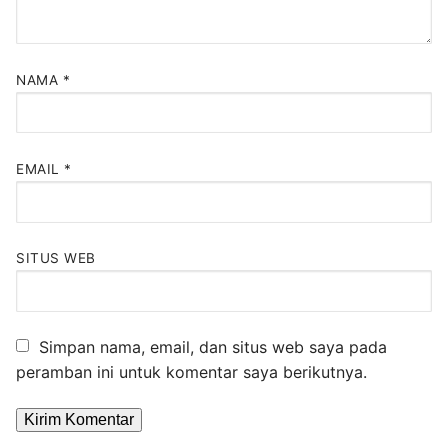
NAMA
*
EMAIL
*
SITUS WEB
Simpan nama, email, dan situs web saya pada
peramban ini untuk komentar saya berikutnya.