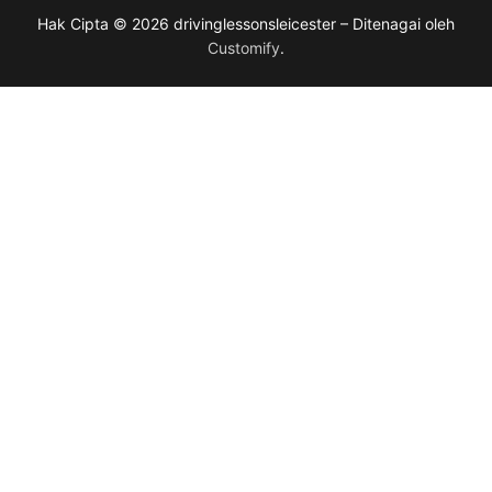
Hak Cipta © 2026 drivinglessonsleicester – Ditenagai oleh
Customify
.