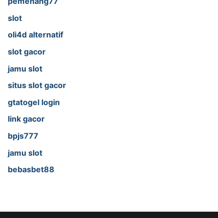
pemenang77
slot
oli4d alternatif
slot gacor
jamu slot
situs slot gacor
gtatogel login
link gacor
bpjs777
jamu slot
bebasbet88