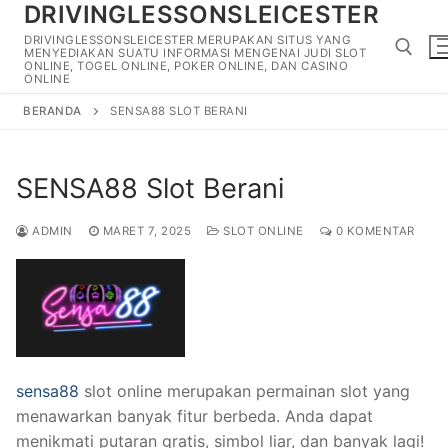
DRIVINGLESSONSLEICESTER
Lompat
ke
DRIVINGLESSONSLEICESTER MERUPAKAN SITUS YANG
MENYEDIAKAN SUATU INFORMASI MENGENAI JUDI SLOT
konten
ONLINE, TOGEL ONLINE, POKER ONLINE, DAN CASINO
ONLINE
BERANDA
SENSA88 SLOT BERANI
Cari:
SENSA88 Slot Berani
ADMIN
MARET 7, 2025
SLOT ONLINE
0 KOMENTAR
sensa88
slot online merupakan permainan slot yang
menawarkan banyak fitur berbeda. Anda dapat
menikmati putaran gratis, simbol liar, dan banyak lagi!