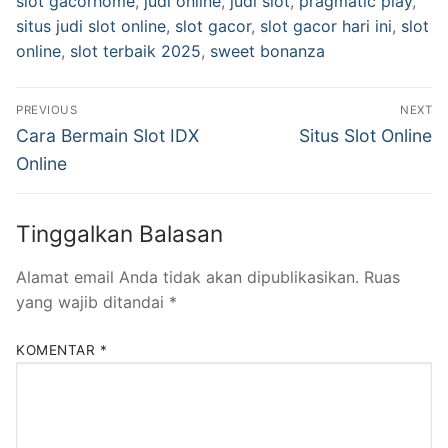
slot gacorhome
,
judi online
,
judi slot
,
pragmatic play
,
situs judi slot online
,
slot gacor
,
slot gacor hari ini
,
slot
online
,
slot terbaik 2025
,
sweet bonanza
Navigasi
PREVIOUS
NEXT
pos
Previous
Next
Cara Bermain Slot IDX
Situs Slot Online
post:
post:
Online
Tinggalkan Balasan
Alamat email Anda tidak akan dipublikasikan.
Ruas
yang wajib ditandai
*
KOMENTAR
*