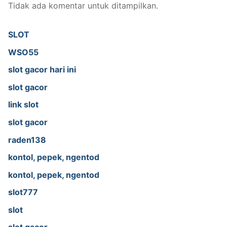
Tidak ada komentar untuk ditampilkan.
SLOT
WSO55
slot gacor hari ini
slot gacor
link slot
slot gacor
raden138
kontol, pepek, ngentod
kontol, pepek, ngentod
slot777
slot