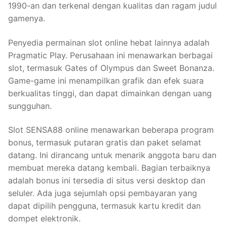
1990-an dan terkenal dengan kualitas dan ragam judul
gamenya.
Penyedia permainan slot online hebat lainnya adalah
Pragmatic Play. Perusahaan ini menawarkan berbagai
slot, termasuk Gates of Olympus dan Sweet Bonanza.
Game-game ini menampilkan grafik dan efek suara
berkualitas tinggi, dan dapat dimainkan dengan uang
sungguhan.
Slot SENSA88 online menawarkan beberapa program
bonus, termasuk putaran gratis dan paket selamat
datang. Ini dirancang untuk menarik anggota baru dan
membuat mereka datang kembali. Bagian terbaiknya
adalah bonus ini tersedia di situs versi desktop dan
seluler. Ada juga sejumlah opsi pembayaran yang
dapat dipilih pengguna, termasuk kartu kredit dan
dompet elektronik.