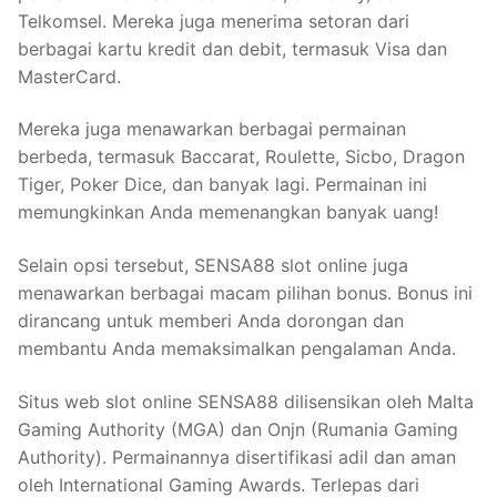
Telkomsel. Mereka juga menerima setoran dari
berbagai kartu kredit dan debit, termasuk Visa dan
MasterCard.
Mereka juga menawarkan berbagai permainan
berbeda, termasuk Baccarat, Roulette, Sicbo, Dragon
Tiger, Poker Dice, dan banyak lagi. Permainan ini
memungkinkan Anda memenangkan banyak uang!
Selain opsi tersebut, SENSA88 slot online juga
menawarkan berbagai macam pilihan bonus. Bonus ini
dirancang untuk memberi Anda dorongan dan
membantu Anda memaksimalkan pengalaman Anda.
Situs web slot online SENSA88 dilisensikan oleh Malta
Gaming Authority (MGA) dan Onjn (Rumania Gaming
Authority). Permainannya disertifikasi adil dan aman
oleh International Gaming Awards. Terlepas dari