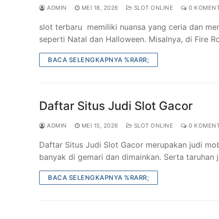
ADMIN
MEI 18, 2026
SLOT ONLINE
0 KOMEN
slot terbaru memiliki nuansa yang ceria dan me
seperti Natal dan Halloween. Misalnya, di Fire 
BACA SELENGKAPNYA %RARR;
Daftar Situs Judi Slot Gacor
ADMIN
MEI 15, 2026
SLOT ONLINE
0 KOMEN
Daftar Situs Judi Slot Gacor merupakan judi m
banyak di gemari dan dimainkan. Serta taruhan
BACA SELENGKAPNYA %RARR;