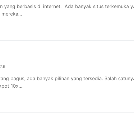
nan yang berbasis di internet. Ada banyak situs terkemuka 
ri mereka…
TAR
ang bagus, ada banyak pilihan yang tersedia. Salah satuny
kpot 10x.…