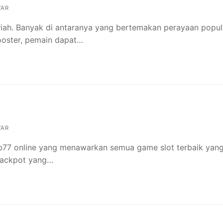
TAR
riah. Banyak di antaranya yang bertemakan perayaan popul
Rooster, pemain dapat…
TAR
ob77 online yang menawarkan semua game slot terbaik yan
 jackpot yang…