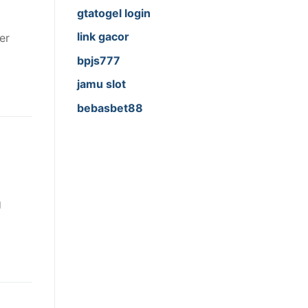
gtatogel login
link gacor
er
bpjs777
jamu slot
bebasbet88
g