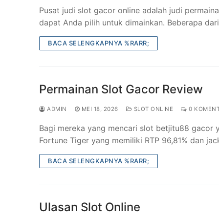
Pusat judi slot gacor online adalah judi permai
dapat Anda pilih untuk dimainkan. Beberapa da
BACA SELENGKAPNYA %RARR;
Permainan Slot Gacor Review
ADMIN
MEI 18, 2026
SLOT ONLINE
0 KOMEN
Bagi mereka yang mencari slot betjitu88 gacor y
Fortune Tiger yang memiliki RTP 96,81% dan jac
BACA SELENGKAPNYA %RARR;
Ulasan Slot Online