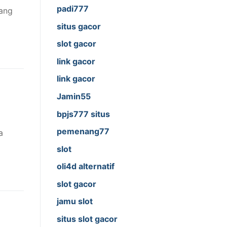
padi777
yang
situs gacor
slot gacor
link gacor
link gacor
Jamin55
bpjs777 situs
pemenang77
a
slot
oli4d alternatif
slot gacor
jamu slot
situs slot gacor