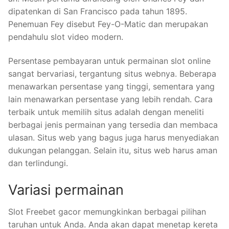
dipatenkan di San Francisco pada tahun 1895.
Penemuan Fey disebut Fey-O-Matic dan merupakan
pendahulu slot video modern.
Persentase pembayaran untuk permainan slot online
sangat bervariasi, tergantung situs webnya. Beberapa
menawarkan persentase yang tinggi, sementara yang
lain menawarkan persentase yang lebih rendah. Cara
terbaik untuk memilih situs adalah dengan meneliti
berbagai jenis permainan yang tersedia dan membaca
ulasan. Situs web yang bagus juga harus menyediakan
dukungan pelanggan. Selain itu, situs web harus aman
dan terlindungi.
Variasi permainan
Slot Freebet gacor memungkinkan berbagai pilihan
taruhan untuk Anda. Anda akan dapat menetap kereta