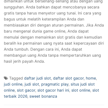
dimainkan untuk bersenang-senang atau dengan uang
sungguhan. Anda bahkan dapat mencobanya secara
gratis tanpa harus menyetor uang tunai. Ini cara yang
bagus untuk melatih keterampilan Anda dan
membiasakan diri dengan aturan permainan. Jika Anda
baru mengenal dunia game online, Anda dapat
memulai dengan memainkan slot gratis dan kemudian
beralih ke permainan uang nyata saat kepercayaan diri
Anda tumbuh. Dengan cara ini, Anda dapat
membangun uang Anda tanpa mempertaruhkan uang
hasil jerih payah Anda.
Tagged
daftar judi slot
,
daftar slot gacor
,
home
,
judi online
,
judi slot
,
pragmatic play
,
situs judi slot
online
,
slot gacor
,
slot gacor hari ini
,
slot online
,
slot
terbaik 2026
,
sweet bonanza