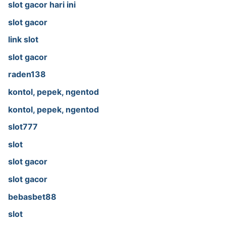
slot gacor hari ini
slot gacor
link slot
slot gacor
raden138
kontol, pepek, ngentod
kontol, pepek, ngentod
slot777
slot
slot gacor
slot gacor
bebasbet88
slot