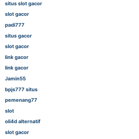
situs slot gacor
slot gacor
padi777
situs gacor
slot gacor
link gacor
link gacor
Jamin55
bpjs777 situs
pemenang77
slot
oli4d alternatif
slot gacor