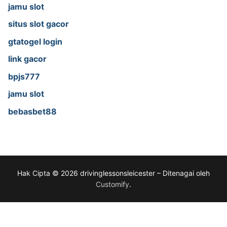
jamu slot
situs slot gacor
gtatogel login
link gacor
bpjs777
jamu slot
bebasbet88
Hak Cipta © 2026 drivinglessonsleicester – Ditenagai oleh
Customify
.