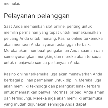
memulai.
Pelayanan pelanggan
Saat Anda memainkan slot online, penting untuk
memilih permainan yang tepat untuk memaksimalkan
peluang Anda untuk menang. Kasino online terkemuka
akan memberi Anda layanan pelanggan terbaik.
Mereka akan membuat pengalaman Anda seaman dan
semenyenangkan mungkin, dan mereka akan tersedia
untuk menjawab semua pertanyaan Anda.
Kasino online terkemuka juga akan menawarkan Anda
berbagai pilihan permainan untuk dipilih. Mereka juga
akan memiliki teknologi dan perangkat lunak terbaru
untuk memastikan bahwa informasi pribadi Anda aman
dan terlindungi. Mereka juga akan memiliki antarmuka
yang mudah digunakan sehingga Anda dapat