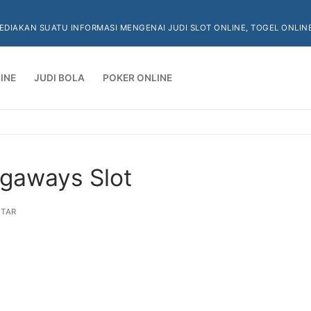
DIAKAN SUATU INFORMASI MENGENAI JUDI SLOT ONLINE, TOGEL ONLINE
INE
JUDI BOLA
POKER ONLINE
Cari:
egaways Slot
TAR