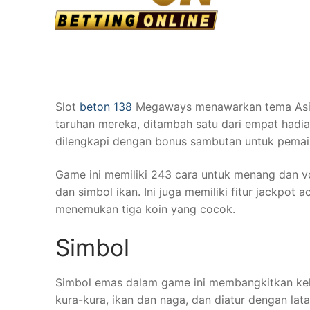
Slot
beton 138
Megaways menawarkan tema Asia
taruhan mereka, ditambah satu dari empat hadiah
dilengkapi dengan bonus sambutan untuk pemai
Game ini memiliki 243 cara untuk menang dan vo
dan simbol ikan. Ini juga memiliki fitur jackpo
menemukan tiga koin yang cocok.
Simbol
Simbol emas dalam game ini membangkitkan kek
kura-kura, ikan dan naga, dan diatur dengan l