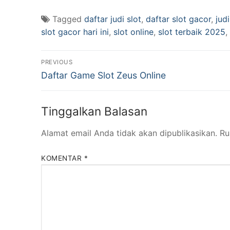
Tagged
daftar judi slot
,
daftar slot gacor
,
judi
slot gacor hari ini
,
slot online
,
slot terbaik 2025
,
Navigasi
PREVIOUS
Previous
pos
Daftar Game Slot Zeus Online
post:
Tinggalkan Balasan
Alamat email Anda tidak akan dipublikasikan.
Ru
KOMENTAR
*