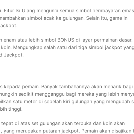
gi. Fitur Isi Ulang mengunci semua simbol pembayaran ema
ambahkan simbol acak ke gulungan. Selain itu, game ini
Jackpot.
n enam atau lebih simbol BONUS di layar permainan dasar.
 koin. Mengungkap salah satu dari tiga simbol jackpot yan
d Jackpot.
us kepada pemain. Banyak tambahannya akan menarik bagi
mungkin sedikit mengganggu bagi mereka yang lebih meny
pilkan satu meter di sebelah kiri gulungan yang mengubah 
ih tinggi.
t tepat di atas set gulungan akan terbuka dan koin akan
 , yang merupakan putaran jackpot. Pemain akan disajikan 