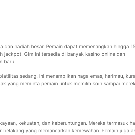
 dan hadiah besar. Pemain dapat memenangkan hingga 1
 jackpot! Gim ini tersedia di banyak kasino online dan
n baru.
latilitas sedang. Ini menampilkan naga emas, harimau, kura
t acak yang meminta pemain untuk memilih koin sampai mere
ayaan, kekuatan, dan keberuntungan. Mereka termasuk ha
atar belakang yang memancarkan kemewahan. Pemain juga a