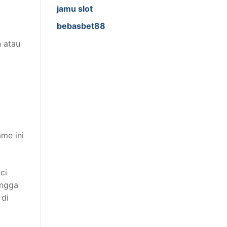
jamu slot
bebasbet88
n atau
me ini
ci
ingga
 di