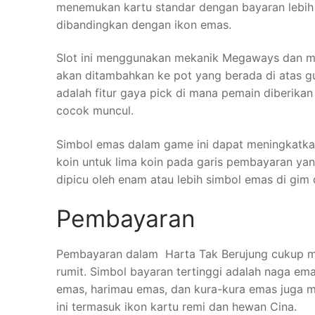
menemukan kartu standar dengan bayaran lebih 
dibandingkan dengan ikon emas.
Slot ini menggunakan mekanik Megaways dan mena
akan ditambahkan ke pot yang berada di atas gulun
adalah fitur gaya pick di mana pemain diberikan
cocok muncul.
Simbol emas dalam game ini dapat meningkatka
koin untuk lima koin pada garis pembayaran ya
dipicu oleh enam atau lebih simbol emas di gim 
Pembayaran
Pembayaran dalam Harta Tak Berujung cukup me
rumit. Simbol bayaran tertinggi adalah naga em
emas, harimau emas, dan kura-kura emas juga 
ini termasuk ikon kartu remi dan hewan Cina.