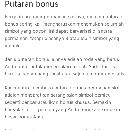
Putaran bonus
Bergantung pada permainan slotnya, memicu putaran
bonus sering kali mengharuskan menemukan sejumlah
simbol yang cocok. Ini dapat bervariasi di antara
permainan, tetapi biasanya 3 atau lebih simbol yang
identik.
Jenis putaran bonus lainnya adalah roda yang harus
Anda putar untuk menentukan hadiah Anda. Ini bisa
berupa hadiah uang tunai atau sejumlah putaran gratis.
Kunci untuk membuka putaran bonus permainan slot
adalah mendaratkan serangkaian simbol pemicu
seperti pencar atau ikon bonus khusus. Semakin
banyak simbol pemicu yang Anda temukan, semakin
besar bonus Anda.