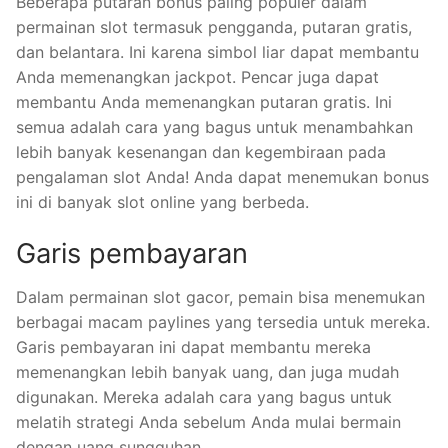
Beberapa putaran bonus paling populer dalam
permainan slot termasuk pengganda, putaran gratis,
dan belantara. Ini karena simbol liar dapat membantu
Anda memenangkan jackpot. Pencar juga dapat
membantu Anda memenangkan putaran gratis. Ini
semua adalah cara yang bagus untuk menambahkan
lebih banyak kesenangan dan kegembiraan pada
pengalaman slot Anda! Anda dapat menemukan bonus
ini di banyak slot online yang berbeda.
Garis pembayaran
Dalam permainan slot gacor, pemain bisa menemukan
berbagai macam paylines yang tersedia untuk mereka.
Garis pembayaran ini dapat membantu mereka
memenangkan lebih banyak uang, dan juga mudah
digunakan. Mereka adalah cara yang bagus untuk
melatih strategi Anda sebelum Anda mulai bermain
dengan uang sungguhan.