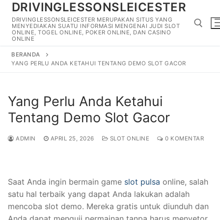
DRIVINGLESSONSLEICESTER
Lompat
ke
DRIVINGLESSONSLEICESTER MERUPAKAN SITUS YANG
MENYEDIAKAN SUATU INFORMASI MENGENAI JUDI SLOT
konten
ONLINE, TOGEL ONLINE, POKER ONLINE, DAN CASINO
ONLINE
BERANDA
Cari:
YANG PERLU ANDA KETAHUI TENTANG DEMO SLOT GACOR
Yang Perlu Anda Ketahui
Tentang Demo Slot Gacor
ADMIN
APRIL 25, 2026
SLOT ONLINE
0 KOMENTAR
Saat Anda ingin bermain game
slot pulsa
online, salah
satu hal terbaik yang dapat Anda lakukan adalah
mencoba slot demo. Mereka gratis untuk diunduh dan
Anda dapat menguji permainan tanpa harus menyetor