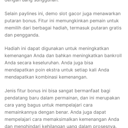
Selain paylines ini, demo slot gacor juga menawarkan
putaran bonus. Fitur ini memungkinkan pemain untuk
memilih dari berbagai hadiah, termasuk putaran gratis
dan pengganda.
Hadiah ini dapat digunakan untuk meningkatkan
kemenangan Anda dan bahkan meningkatkan bankroll
Anda secara keseluruhan. Anda juga bisa
mendapatkan poin ekstra untuk setiap kali Anda
mendapatkan kombinasi kemenangan.
Jenis fitur bonus ini bisa sangat bermanfaat bagi
pendatang baru dalam permainan, dan ini merupakan
cara yang bagus untuk mempelajari cara
memainkannya dengan benar. Anda juga dapat
mempelajari cara memaksimalkan kemenangan Anda
dan menghindari kehilangan uang dalam prosesnya.