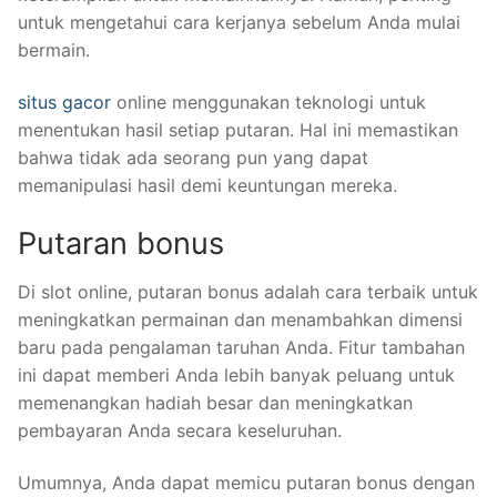
untuk mengetahui cara kerjanya sebelum Anda mulai
bermain.
situs gacor
online menggunakan teknologi untuk
menentukan hasil setiap putaran. Hal ini memastikan
bahwa tidak ada seorang pun yang dapat
memanipulasi hasil demi keuntungan mereka.
Putaran bonus
Di slot online, putaran bonus adalah cara terbaik untuk
meningkatkan permainan dan menambahkan dimensi
baru pada pengalaman taruhan Anda. Fitur tambahan
ini dapat memberi Anda lebih banyak peluang untuk
memenangkan hadiah besar dan meningkatkan
pembayaran Anda secara keseluruhan.
Umumnya, Anda dapat memicu putaran bonus dengan