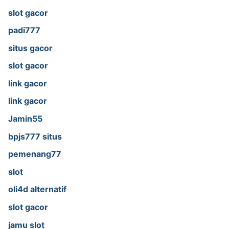
slot gacor
padi777
situs gacor
slot gacor
link gacor
link gacor
Jamin55
bpjs777 situs
pemenang77
slot
oli4d alternatif
slot gacor
jamu slot