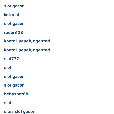
slot gacor
link slot
slot gacor
raden138
kontol, pepek, ngentod
kontol, pepek, ngentod
slot777
slot
slot gacor
slot gacor
bebasbet88
slot
situs slot gacor