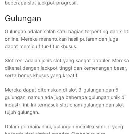
beberapa slot jackpot progresif.
Gulungan
Gulungan adalah salah satu bagian terpenting dari slot
online. Mereka menentukan hasil putaran dan juga
dapat memicu fitur-fitur khusus.
Slot reel adalah jenis slot yang sangat populer. Mereka
dikenal dengan jackpot tinggi dan kemenangan besar,
serta bonus khusus yang kreatif.
Mereka dapat ditemukan di slot 3-gulungan dan 5-
gulungan, namun ada juga beberapa gulungan unik di
industri ini. Ini termasuk slot enam gulungan dan slot
tujuh gulungan.
Dalam permainan ini, gulungan memiliki simbol yang
berbeda dari simbol standar. Simbolnya bisa