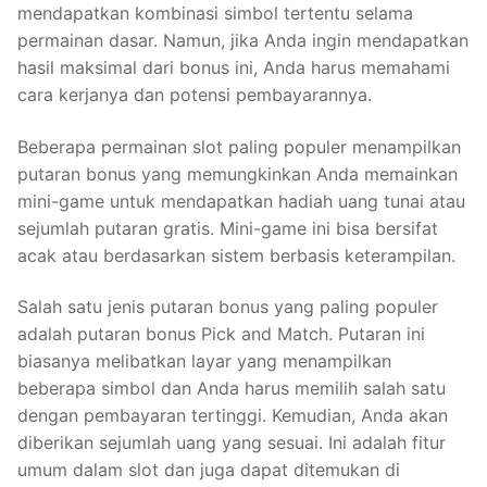
mendapatkan kombinasi simbol tertentu selama
permainan dasar. Namun, jika Anda ingin mendapatkan
hasil maksimal dari bonus ini, Anda harus memahami
cara kerjanya dan potensi pembayarannya.
Beberapa permainan slot paling populer menampilkan
putaran bonus yang memungkinkan Anda memainkan
mini-game untuk mendapatkan hadiah uang tunai atau
sejumlah putaran gratis. Mini-game ini bisa bersifat
acak atau berdasarkan sistem berbasis keterampilan.
Salah satu jenis putaran bonus yang paling populer
adalah putaran bonus Pick and Match. Putaran ini
biasanya melibatkan layar yang menampilkan
beberapa simbol dan Anda harus memilih salah satu
dengan pembayaran tertinggi. Kemudian, Anda akan
diberikan sejumlah uang yang sesuai. Ini adalah fitur
umum dalam slot dan juga dapat ditemukan di