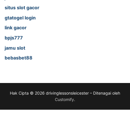
situs slot gacor
gtatogel login
link gacor
bpjs777
jamu slot
bebasbet88
Hak Cipta © 2026 drivinglessonsleicester – Ditenagai oleh
Customify
.