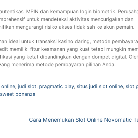
utentikasi MPIN dan kemampuan login biometrik. Perusaha
prehensif untuk mendeteksi aktivitas mencurigakan dan
ifikan mengurangi risiko akses tidak sah ke akun pemain.
n ideal untuk transaksi kasino daring, metode pembayaran
redit memiliki fitur keamanan yang kuat tetapi mungkin memi
ifikasi yang ketat dibandingkan dengan dompet digital. Ole
g yang menerima metode pembayaran pilihan Anda.
 online
,
judi slot
,
pragmatic play
,
situs judi slot online
,
slot 
sweet bonanza
Next
Cara Menemukan Slot Online Novomatic T
post: