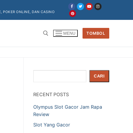
, POKER ONLINE, DAN CASINO
TOMBOL
MENU
Cari
CARI
RECENT POSTS
Olympus Slot Gacor Jam Rapa
Review
Slot Yang Gacor