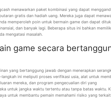
a gcash menawarkan paket kombinasi yang dapat menggan
 putaran gratis dan hadiah uang. Mereka juga dapat menaw
nda memperoleh poin untuk bermain game dan dapat dituk
inansial, dan banyak lagi. Beberapa situs ini bahkan memilik
da mengatasi masalah.
ain game secara bertanggu
ainan yang bertanggung jawab dengan menerapkan serang
angkah ini meliputi proses verifikasi usia, alat untuk mem
aran mereka, dan program pengecualian diri yang
a untuk jangka waktu tertentu atau tanpa batas waktu. K
daya untuk membantu pemain memahami risiko yang terkait