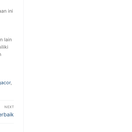
an ini
 lain
liki
h
gacor
,
NEXT
erbaik