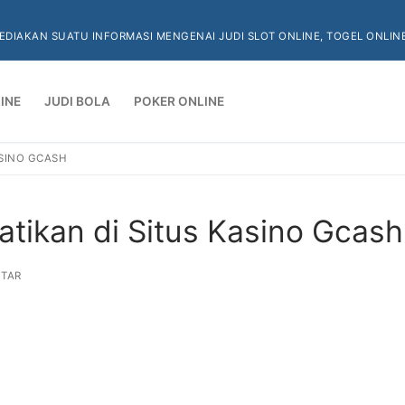
DIAKAN SUATU INFORMASI MENGENAI JUDI SLOT ONLINE, TOGEL ONLINE
INE
JUDI BOLA
POKER ONLINE
ASINO GCASH
Cari:
tikan di Situs Kasino Gcash
TAR