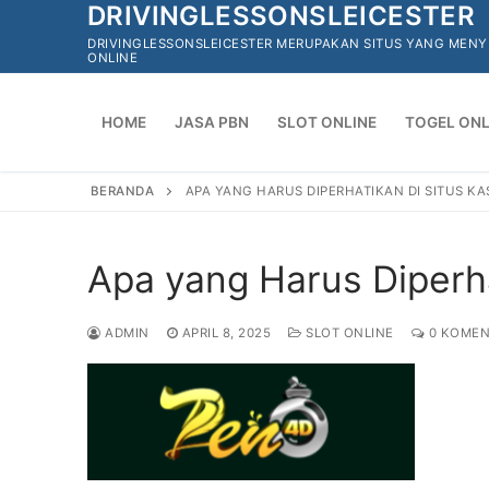
DRIVINGLESSONSLEICESTER
Lompat
ke
DRIVINGLESSONSLEICESTER MERUPAKAN SITUS YANG MENYE
ONLINE
konten
HOME
JASA PBN
SLOT ONLINE
TOGEL ONL
BERANDA
APA YANG HARUS DIPERHATIKAN DI SITUS K
Apa yang Harus Diperha
ADMIN
APRIL 8, 2025
SLOT ONLINE
0 KOMEN