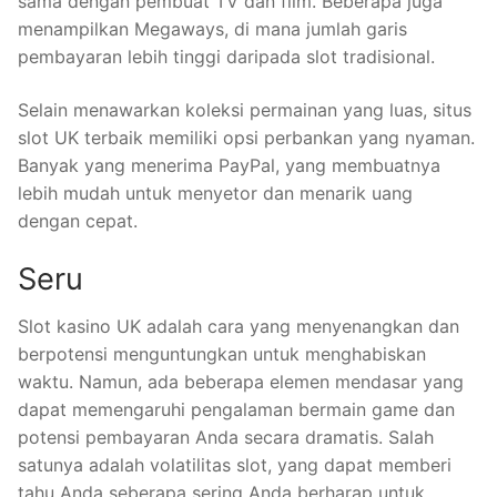
sama dengan pembuat TV dan film. Beberapa juga
menampilkan Megaways, di mana jumlah garis
pembayaran lebih tinggi daripada slot tradisional.
Selain menawarkan koleksi permainan yang luas, situs
slot UK terbaik memiliki opsi perbankan yang nyaman.
Banyak yang menerima PayPal, yang membuatnya
lebih mudah untuk menyetor dan menarik uang
dengan cepat.
Seru
Slot kasino UK adalah cara yang menyenangkan dan
berpotensi menguntungkan untuk menghabiskan
waktu. Namun, ada beberapa elemen mendasar yang
dapat memengaruhi pengalaman bermain game dan
potensi pembayaran Anda secara dramatis. Salah
satunya adalah volatilitas slot, yang dapat memberi
tahu Anda seberapa sering Anda berharap untuk