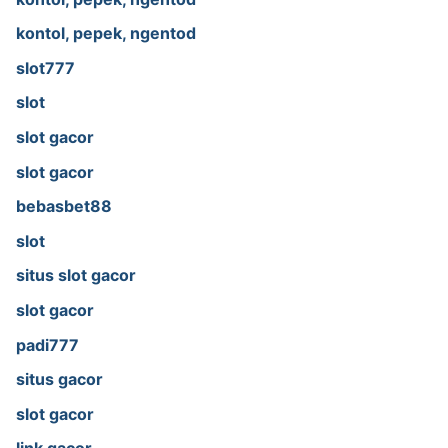
kontol, pepek, ngentod
slot777
slot
slot gacor
slot gacor
bebasbet88
slot
situs slot gacor
slot gacor
padi777
situs gacor
slot gacor