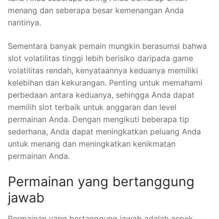
menang dan seberapa besar kemenangan Anda
nantinya.
Sementara banyak pemain mungkin berasumsi bahwa
slot volatilitas tinggi lebih berisiko daripada game
volatilitas rendah, kenyataannya keduanya memiliki
kelebihan dan kekurangan. Penting untuk memahami
perbedaan antara keduanya, sehingga Anda dapat
memilih slot terbaik untuk anggaran dan level
permainan Anda. Dengan mengikuti beberapa tip
sederhana, Anda dapat meningkatkan peluang Anda
untuk menang dan meningkatkan kenikmatan
permainan Anda.
Permainan yang bertanggung
jawab
Permainan yang bertanggung jawab adalah aspek