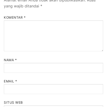
yang wajib ditandai
*
KOMENTAR
*
NAMA
*
EMAIL
*
SITUS WEB