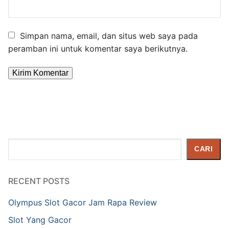
Simpan nama, email, dan situs web saya pada
peramban ini untuk komentar saya berikutnya.
Cari
CARI
RECENT POSTS
Olympus Slot Gacor Jam Rapa Review
Slot Yang Gacor