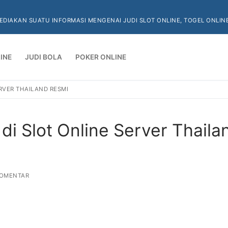
DIAKAN SUATU INFORMASI MENGENAI JUDI SLOT ONLINE, TOGEL ONLINE
INE
JUDI BOLA
POKER ONLINE
RVER THAILAND RESMI
Cari:
i Slot Online Server Thaila
OMENTAR