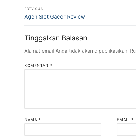
Navigasi
PREVIOUS
Previous
pos
Agen Slot Gacor Review
post:
Tinggalkan Balasan
Alamat email Anda tidak akan dipublikasikan.
Ru
KOMENTAR
*
NAMA
*
EMAIL
*