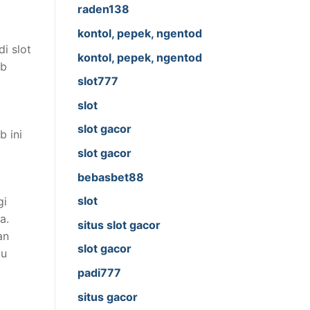
raden138
kontol, pepek, ngentod
i slot
kontol, pepek, ngentod
ab
slot777
slot
slot gacor
b ini
k
slot gacor
bebasbet88
slot
gi
a.
situs slot gacor
an
slot gacor
tu
padi777
situs gacor