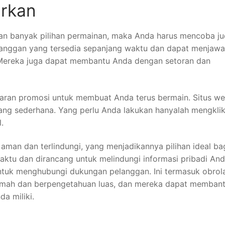
arkan
n banyak pilihan permainan, maka Anda harus mencoba jud
 pelanggan yang tersedia sepanjang waktu dan dapat menjaw
 Mereka juga dapat membantu Anda dengan setoran dan
awaran promosi untuk membuat Anda terus bermain. Situs we
ang sederhana. Yang perlu Anda lakukan hanyalah mengkli
.
 aman dan terlindungi, yang menjadikannya pilihan ideal ba
ktu dan dirancang untuk melindungi informasi pribadi And
untuk menghubungi dukungan pelanggan. Ini termasuk obrol
amah dan berpengetahuan luas, dan mereka dapat memban
a miliki.