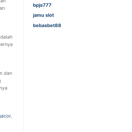
kan
bpjs777
an
jamu slot
bebasbet88
adalah
vernya
an dan
g
nnya
gacor
,