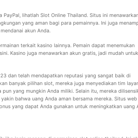
ayPal, lihatlah Slot Online Thailand. Situs ini menawarka
ngkungan yang aman bagi para pemainnya. Ini juga menamp
 mendanai akun Anda.
ermainan terkait kasino lainnya. Pemain dapat menemukan
sini. Kasino juga menawarkan akun gratis, jadi mudah untu
023 dan telah mendapatkan reputasi yang sangat baik di
akan banyak pilihan slot, mereka juga menyediakan tim laya
un yang mungkin Anda miliki. Selain itu, mereka dilisensi
t yakin bahwa uang Anda aman bersama mereka. Situs web 
bonus yang dapat Anda gunakan untuk meningkatkan uang 