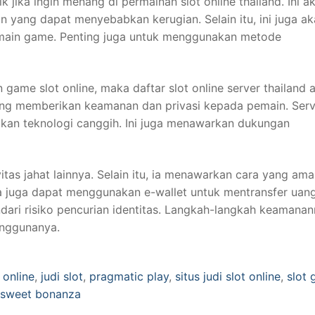
jika ingin menang di permainan slot online thailand. Ini a
ang dapat menyebabkan kerugian. Selain itu, ini juga ak
main game. Penting juga untuk menggunakan metode
ame slot online, maka daftar slot online server thailand 
 yang memberikan keamanan dan privasi kepada pemain. Ser
kan teknologi canggih. Ini juga menawarkan dukungan
ivitas jahat lainnya. Selain itu, ia menawarkan cara yang am
 juga dapat menggunakan e-wallet untuk mentransfer uan
ari risiko pencurian identitas. Langkah-langkah keamana
enggunanya.
 online
,
judi slot
,
pragmatic play
,
situs judi slot online
,
slot 
sweet bonanza