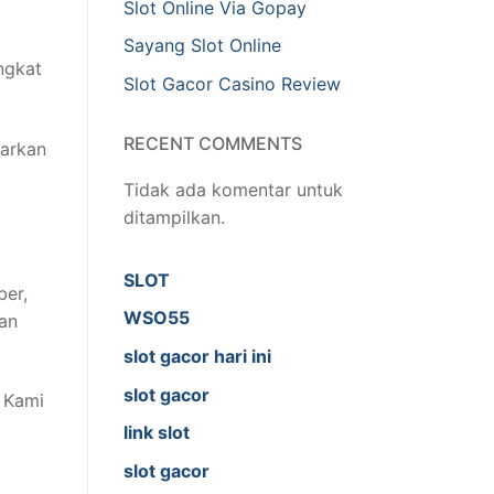
Slot Online Via Gopay
Sayang Slot Online
ngkat
Slot Gacor Casino Review
RECENT COMMENTS
warkan
Tidak ada komentar untuk
ditampilkan.
SLOT
ber,
WSO55
kan
slot gacor hari ini
slot gacor
. Kami
link slot
slot gacor