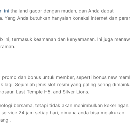
i ini
thailand gacor dengan mudah, dan Anda dapat
da. Yang Anda butuhkan hanyalah koneksi internet dan pera
b ini, termasuk keamanan dan kenyamanan. Ini juga mena
 ramah.
nyak promo dan bonus untuk member, seperti bonus new mem
 lagi. Sejumlah jenis slot resmi yang paling sering dimain
saur, Last Temple H5, and Silver Lions.
knologi bersama, tetapi tidak akan menimbulkan kekeringan
service 24 jam setiap hari, dimana anda bisa melakukan
angi.