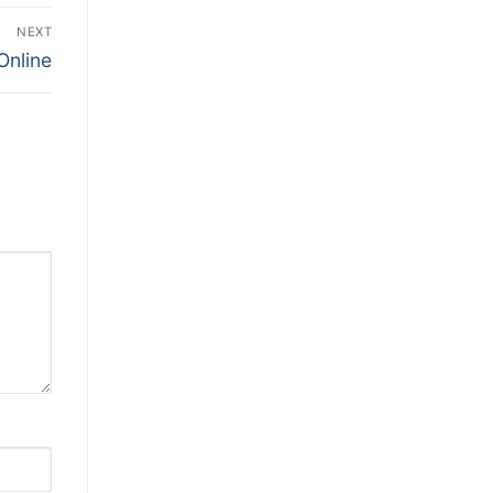
NEXT
Online