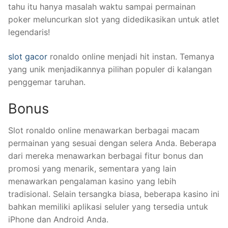
tahu itu hanya masalah waktu sampai permainan
poker meluncurkan slot yang didedikasikan untuk atlet
legendaris!
slot gacor
ronaldo online menjadi hit instan. Temanya
yang unik menjadikannya pilihan populer di kalangan
penggemar taruhan.
Bonus
Slot ronaldo online menawarkan berbagai macam
permainan yang sesuai dengan selera Anda. Beberapa
dari mereka menawarkan berbagai fitur bonus dan
promosi yang menarik, sementara yang lain
menawarkan pengalaman kasino yang lebih
tradisional. Selain tersangka biasa, beberapa kasino ini
bahkan memiliki aplikasi seluler yang tersedia untuk
iPhone dan Android Anda.