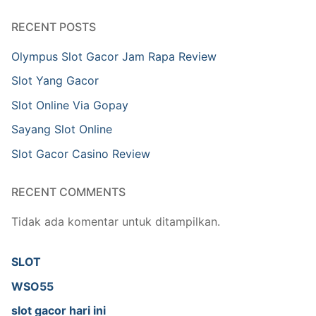
RECENT POSTS
Olympus Slot Gacor Jam Rapa Review
Slot Yang Gacor
Slot Online Via Gopay
Sayang Slot Online
Slot Gacor Casino Review
RECENT COMMENTS
Tidak ada komentar untuk ditampilkan.
SLOT
WSO55
slot gacor hari ini