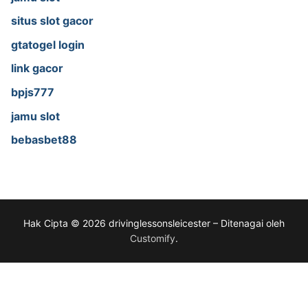
situs slot gacor
gtatogel login
link gacor
bpjs777
jamu slot
bebasbet88
Hak Cipta © 2026 drivinglessonsleicester – Ditenagai oleh
Customify
.