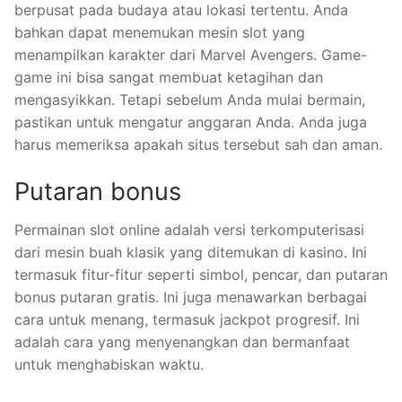
berpusat pada budaya atau lokasi tertentu. Anda
bahkan dapat menemukan mesin slot yang
menampilkan karakter dari Marvel Avengers. Game-
game ini bisa sangat membuat ketagihan dan
mengasyikkan. Tetapi sebelum Anda mulai bermain,
pastikan untuk mengatur anggaran Anda. Anda juga
harus memeriksa apakah situs tersebut sah dan aman.
Putaran bonus
Permainan slot online adalah versi terkomputerisasi
dari mesin buah klasik yang ditemukan di kasino. Ini
termasuk fitur-fitur seperti simbol, pencar, dan putaran
bonus putaran gratis. Ini juga menawarkan berbagai
cara untuk menang, termasuk jackpot progresif. Ini
adalah cara yang menyenangkan dan bermanfaat
untuk menghabiskan waktu.