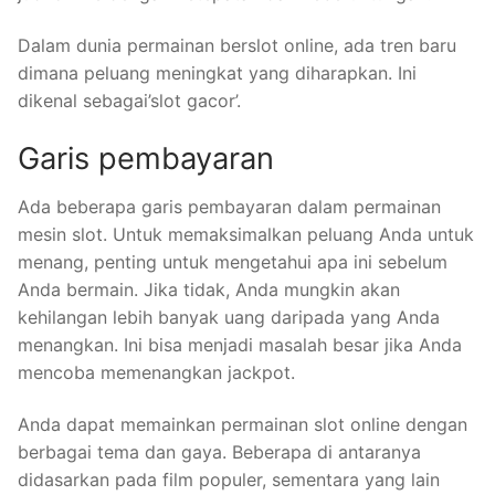
Dalam dunia permainan berslot online, ada tren baru
dimana peluang meningkat yang diharapkan. Ini
dikenal sebagai’slot gacor’.
Garis pembayaran
Ada beberapa garis pembayaran dalam permainan
mesin slot. Untuk memaksimalkan peluang Anda untuk
menang, penting untuk mengetahui apa ini sebelum
Anda bermain. Jika tidak, Anda mungkin akan
kehilangan lebih banyak uang daripada yang Anda
menangkan. Ini bisa menjadi masalah besar jika Anda
mencoba memenangkan jackpot.
Anda dapat memainkan permainan slot online dengan
berbagai tema dan gaya. Beberapa di antaranya
didasarkan pada film populer, sementara yang lain