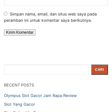
Simpan nama, email, dan situs web saya pada
peramban ini untuk komentar saya berikutnya.
Cari
CARI
RECENT POSTS
Olympus Slot Gacor Jam Rapa Review
Slot Yang Gacor