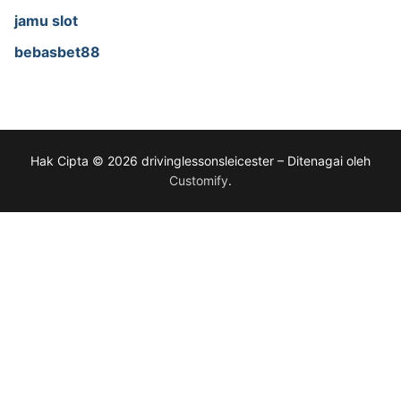
jamu slot
bebasbet88
Hak Cipta © 2026 drivinglessonsleicester – Ditenagai oleh
Customify
.