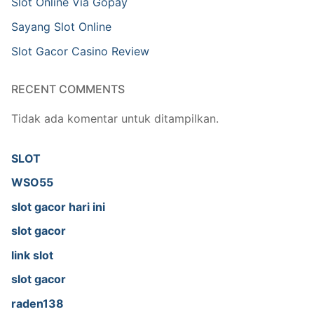
Slot Online Via Gopay
Sayang Slot Online
Slot Gacor Casino Review
RECENT COMMENTS
Tidak ada komentar untuk ditampilkan.
SLOT
WSO55
slot gacor hari ini
slot gacor
link slot
slot gacor
raden138