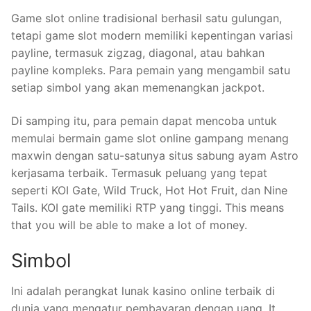
Game slot online tradisional berhasil satu gulungan,
tetapi game slot modern memiliki kepentingan variasi
payline, termasuk zigzag, diagonal, atau bahkan
payline kompleks. Para pemain yang mengambil satu
setiap simbol yang akan memenangkan jackpot.
Di samping itu, para pemain dapat mencoba untuk
memulai bermain game slot online gampang menang
maxwin dengan satu-satunya situs sabung ayam Astro
kerjasama terbaik. Termasuk peluang yang tepat
seperti KOI Gate, Wild Truck, Hot Hot Fruit, dan Nine
Tails. KOI gate memiliki RTP yang tinggi. This means
that you will be able to make a lot of money.
Simbol
Ini adalah perangkat lunak kasino online terbaik di
dunia yang mengatur pembayaran dengan uang. It