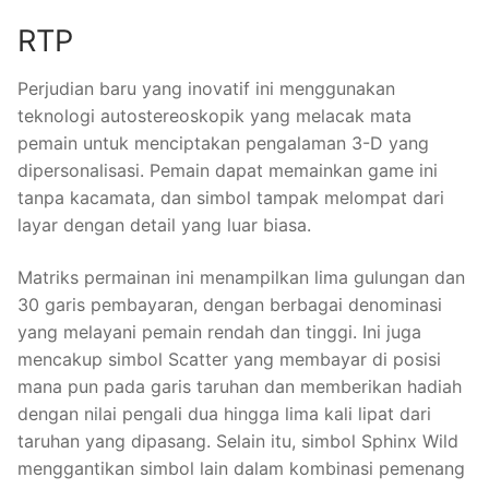
RTP
Perjudian baru yang inovatif ini menggunakan
teknologi autostereoskopik yang melacak mata
pemain untuk menciptakan pengalaman 3-D yang
dipersonalisasi. Pemain dapat memainkan game ini
tanpa kacamata, dan simbol tampak melompat dari
layar dengan detail yang luar biasa.
Matriks permainan ini menampilkan lima gulungan dan
30 garis pembayaran, dengan berbagai denominasi
yang melayani pemain rendah dan tinggi. Ini juga
mencakup simbol Scatter yang membayar di posisi
mana pun pada garis taruhan dan memberikan hadiah
dengan nilai pengali dua hingga lima kali lipat dari
taruhan yang dipasang. Selain itu, simbol Sphinx Wild
menggantikan simbol lain dalam kombinasi pemenang