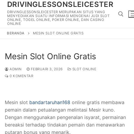
DRIVINGLESSONSLEICESTER
Lompat
ke
DRIVINGLESSONSLEICESTER MERUPAKAN SITUS YANG
MENYEDIAKAN SUATU INFORMASI MENGENAI JUDI SLOT
konten
ONLINE, TOGEL ONLINE, POKER ONLINE, DAN CASINO
ONLINE
BERANDA
MESIN SLOT ONLINE GRATIS
Cari:
Mesin Slot Online Gratis
ADMIN
FEBRUARI 3, 2026
SLOT ONLINE
0 KOMENTAR
Mesin slot
bandartaruhan168
online gratis membawa
pemain dalam petualangan melintasi Mesir kuno.
Dengan menggunakan pengenalan isyarat, permainan
bereaksi terhadap tindakan pemain dan menawarkan
putaran bonus yang menarik.