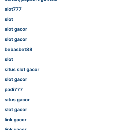
slot777
slot
slot gacor
slot gacor
bebasbet88
slot
situs slot gacor
slot gacor
padi777
situs gacor
slot gacor
link gacor
link gacor