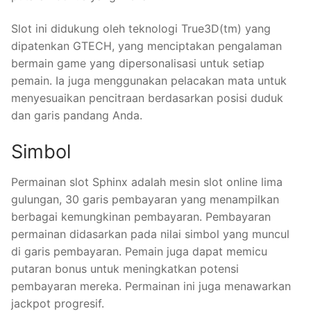
Slot ini didukung oleh teknologi True3D(tm) yang
dipatenkan GTECH, yang menciptakan pengalaman
bermain game yang dipersonalisasi untuk setiap
pemain. Ia juga menggunakan pelacakan mata untuk
menyesuaikan pencitraan berdasarkan posisi duduk
dan garis pandang Anda.
Simbol
Permainan slot Sphinx adalah mesin slot online lima
gulungan, 30 garis pembayaran yang menampilkan
berbagai kemungkinan pembayaran. Pembayaran
permainan didasarkan pada nilai simbol yang muncul
di garis pembayaran. Pemain juga dapat memicu
putaran bonus untuk meningkatkan potensi
pembayaran mereka. Permainan ini juga menawarkan
jackpot progresif.