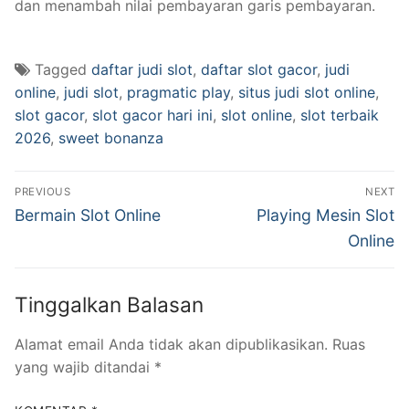
dan menambah nilai pembayaran garis pembayaran.
Tagged
daftar judi slot
,
daftar slot gacor
,
judi
online
,
judi slot
,
pragmatic play
,
situs judi slot online
,
slot gacor
,
slot gacor hari ini
,
slot online
,
slot terbaik
2026
,
sweet bonanza
Navigasi
PREVIOUS
NEXT
pos
Previous
Next
Bermain Slot Online
Playing Mesin Slot
post:
post:
Online
Tinggalkan Balasan
Alamat email Anda tidak akan dipublikasikan.
Ruas
yang wajib ditandai
*