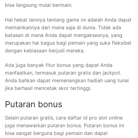
bisa langsung mulai bermain.
Hal hebat lainnya tentang game ini adalah Anda dapat
memainkannya dari mana saja di dunia. Tidak ada
batasan di mana Anda dapat mengaksesnya, yang
merupakan hal bagus bagi pemain yang suka fleksibel
dengan kebiasaan berjudi mereka.
Ada juga banyak fitur bonus yang dapat Anda
manfaatkan, termasuk putaran gratis dan jackpot.
Anda bahkan dapat memenangkan hadiah uang tunai
jika berhasil mencetak skor tertinggi.
Putaran bonus
Selain putaran gratis, cara daftar id pro slot online
juga menawarkan putaran bonus. Putaran bonus ini
bisa sangat berguna bagi pemain dan dapat