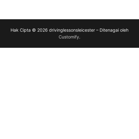
Hak Cipta © 2026 drivinglessonsleicester – Ditenagai oleh
Customify
.