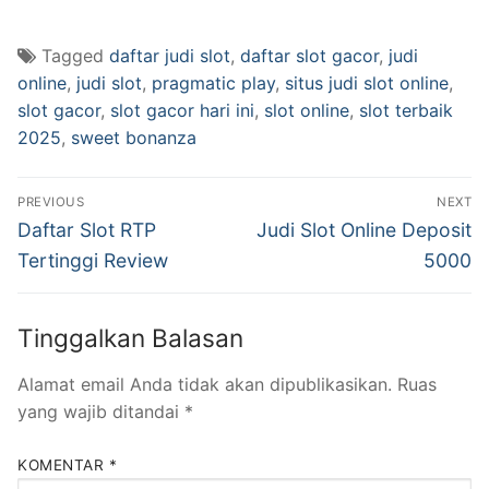
Tagged
daftar judi slot
,
daftar slot gacor
,
judi
online
,
judi slot
,
pragmatic play
,
situs judi slot online
,
slot gacor
,
slot gacor hari ini
,
slot online
,
slot terbaik
2025
,
sweet bonanza
Navigasi
PREVIOUS
NEXT
pos
Previous
Next
Daftar Slot RTP
Judi Slot Online Deposit
post:
post:
Tertinggi Review
5000
Tinggalkan Balasan
Alamat email Anda tidak akan dipublikasikan.
Ruas
yang wajib ditandai
*
KOMENTAR
*