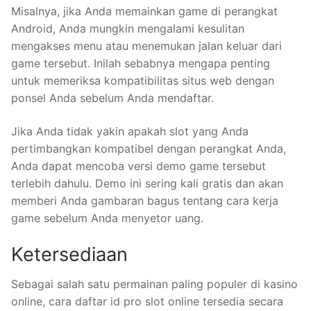
Misalnya, jika Anda memainkan game di perangkat
Android, Anda mungkin mengalami kesulitan
mengakses menu atau menemukan jalan keluar dari
game tersebut. Inilah sebabnya mengapa penting
untuk memeriksa kompatibilitas situs web dengan
ponsel Anda sebelum Anda mendaftar.
Jika Anda tidak yakin apakah slot yang Anda
pertimbangkan kompatibel dengan perangkat Anda,
Anda dapat mencoba versi demo game tersebut
terlebih dahulu. Demo ini sering kali gratis dan akan
memberi Anda gambaran bagus tentang cara kerja
game sebelum Anda menyetor uang.
Ketersediaan
Sebagai salah satu permainan paling populer di kasino
online, cara daftar id pro slot online tersedia secara