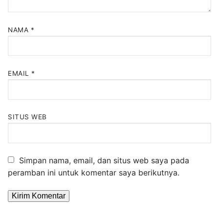
NAMA
*
EMAIL
*
SITUS WEB
Simpan nama, email, dan situs web saya pada
peramban ini untuk komentar saya berikutnya.