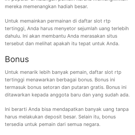
mereka memenangkan hadiah besar.
Untuk memainkan permainan di daftar slot rtp
tertinggi, Anda harus menyetor sejumlah uang terlebih
dahulu. Ini akan membantu Anda merasakan situs
tersebut dan melihat apakah itu tepat untuk Anda.
Bonus
Untuk menarik lebih banyak pemain, daftar slot rtp
tertinggi menawarkan berbagai bonus. Bonus ini
termasuk bonus setoran dan putaran gratis. Bonus ini
ditawarkan kepada anggota baru dan yang sudah ada.
Ini berarti Anda bisa mendapatkan banyak uang tanpa
harus melakukan deposit besar. Selain itu, bonus
tersedia untuk pemain dari semua negara.