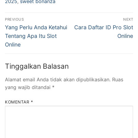
2025
,
sweet bonanza
Navigasi
PREVIOUS
NEXT
pos
Previous
Next
Yang Perlu Anda Ketahui
Cara Daftar ID Pro Slot
post:
post:
Tentang Apa Itu Slot
Online
Online
Tinggalkan Balasan
Alamat email Anda tidak akan dipublikasikan.
Ruas
yang wajib ditandai
*
KOMENTAR
*