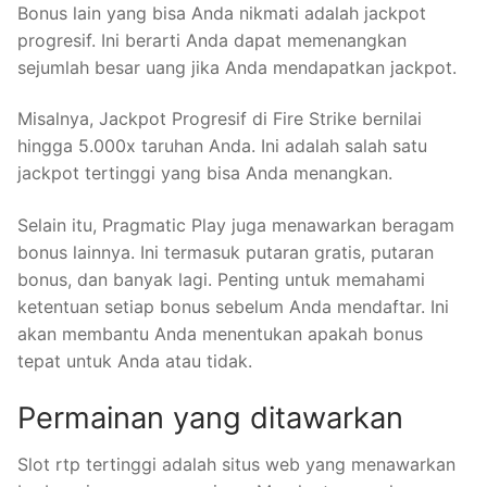
Bonus lain yang bisa Anda nikmati adalah jackpot
progresif. Ini berarti Anda dapat memenangkan
sejumlah besar uang jika Anda mendapatkan jackpot.
Misalnya, Jackpot Progresif di Fire Strike bernilai
hingga 5.000x taruhan Anda. Ini adalah salah satu
jackpot tertinggi yang bisa Anda menangkan.
Selain itu, Pragmatic Play juga menawarkan beragam
bonus lainnya. Ini termasuk putaran gratis, putaran
bonus, dan banyak lagi. Penting untuk memahami
ketentuan setiap bonus sebelum Anda mendaftar. Ini
akan membantu Anda menentukan apakah bonus
tepat untuk Anda atau tidak.
Permainan yang ditawarkan
Slot rtp tertinggi adalah situs web yang menawarkan