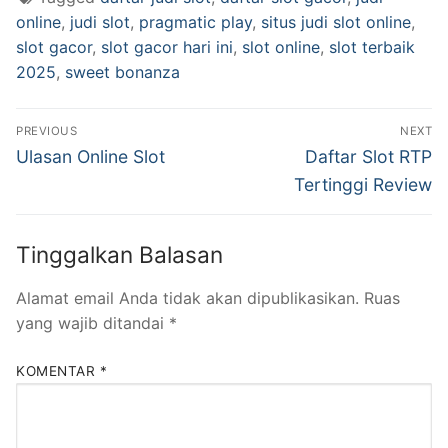
online
,
judi slot
,
pragmatic play
,
situs judi slot online
,
slot gacor
,
slot gacor hari ini
,
slot online
,
slot terbaik
2025
,
sweet bonanza
Navigasi
PREVIOUS
NEXT
pos
Previous
Next
Ulasan Online Slot
Daftar Slot RTP
post:
post:
Tertinggi Review
Tinggalkan Balasan
Alamat email Anda tidak akan dipublikasikan.
Ruas
yang wajib ditandai
*
KOMENTAR
*