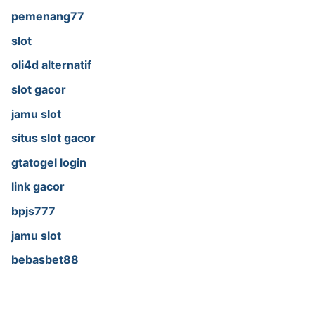
pemenang77
slot
oli4d alternatif
slot gacor
jamu slot
situs slot gacor
gtatogel login
link gacor
bpjs777
jamu slot
bebasbet88