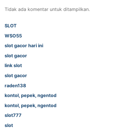
Tidak ada komentar untuk ditampilkan.
SLOT
WSO55
slot gacor hari ini
slot gacor
link slot
slot gacor
raden138
kontol, pepek, ngentod
kontol, pepek, ngentod
slot777
slot