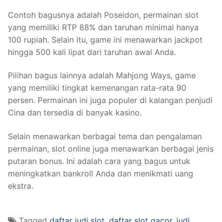
Contoh bagusnya adalah Poseidon, permainan slot
yang memiliki RTP 88% dan taruhan minimal hanya
100 rupiah. Selain itu, game ini menawarkan jackpot
hingga 500 kali lipat dari taruhan awal Anda.
Pilihan bagus lainnya adalah Mahjong Ways, game
yang memiliki tingkat kemenangan rata-rata 90
persen. Permainan ini juga populer di kalangan penjudi
Cina dan tersedia di banyak kasino.
Selain menawarkan berbagai tema dan pengalaman
permainan, slot online juga menawarkan berbagai jenis
putaran bonus. Ini adalah cara yang bagus untuk
meningkatkan bankroll Anda dan menikmati uang
ekstra.
Tagged
daftar judi slot
,
daftar slot gacor
,
judi