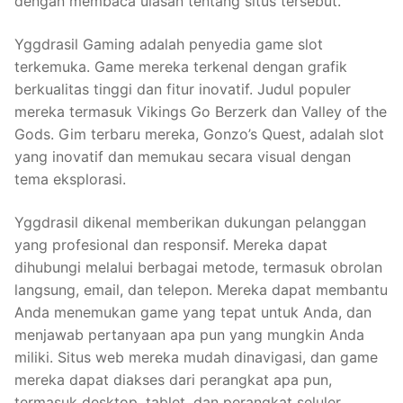
dengan membaca ulasan tentang situs tersebut.
Yggdrasil Gaming adalah penyedia game slot
terkemuka. Game mereka terkenal dengan grafik
berkualitas tinggi dan fitur inovatif. Judul populer
mereka termasuk Vikings Go Berzerk dan Valley of the
Gods. Gim terbaru mereka, Gonzo’s Quest, adalah slot
yang inovatif dan memukau secara visual dengan
tema eksplorasi.
Yggdrasil dikenal memberikan dukungan pelanggan
yang profesional dan responsif. Mereka dapat
dihubungi melalui berbagai metode, termasuk obrolan
langsung, email, dan telepon. Mereka dapat membantu
Anda menemukan game yang tepat untuk Anda, dan
menjawab pertanyaan apa pun yang mungkin Anda
miliki. Situs web mereka mudah dinavigasi, dan game
mereka dapat diakses dari perangkat apa pun,
termasuk desktop, tablet, dan perangkat seluler.