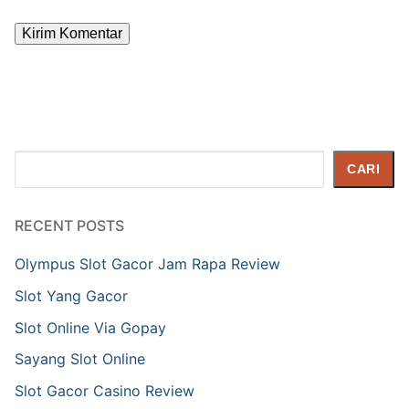
Cari
CARI
RECENT POSTS
Olympus Slot Gacor Jam Rapa Review
Slot Yang Gacor
Slot Online Via Gopay
Sayang Slot Online
Slot Gacor Casino Review