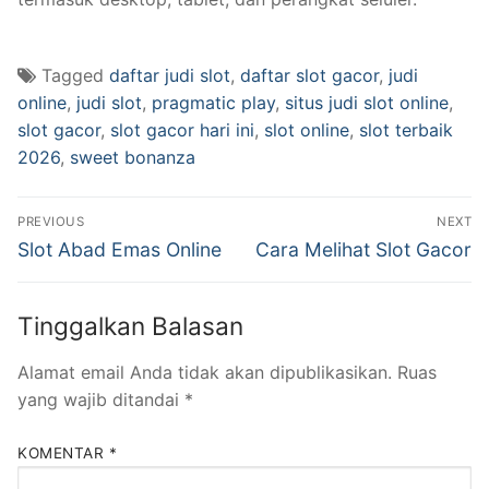
Tagged
daftar judi slot
,
daftar slot gacor
,
judi
online
,
judi slot
,
pragmatic play
,
situs judi slot online
,
slot gacor
,
slot gacor hari ini
,
slot online
,
slot terbaik
2026
,
sweet bonanza
Navigasi
PREVIOUS
NEXT
pos
Previous
Next
Slot Abad Emas Online
Cara Melihat Slot Gacor
post:
post:
Tinggalkan Balasan
Alamat email Anda tidak akan dipublikasikan.
Ruas
yang wajib ditandai
*
KOMENTAR
*