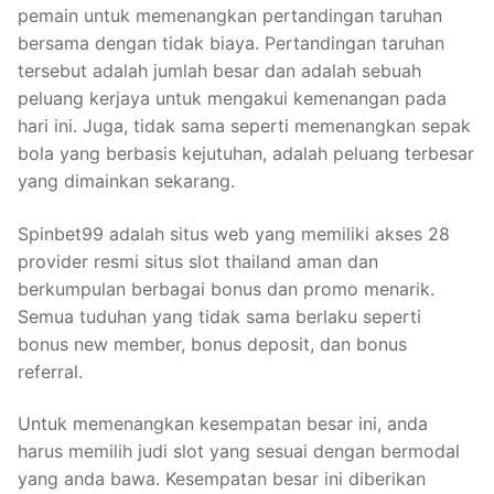
pemain untuk memenangkan pertandingan taruhan
bersama dengan tidak biaya. Pertandingan taruhan
tersebut adalah jumlah besar dan adalah sebuah
peluang kerjaya untuk mengakui kemenangan pada
hari ini. Juga, tidak sama seperti memenangkan sepak
bola yang berbasis kejutuhan, adalah peluang terbesar
yang dimainkan sekarang.
Spinbet99 adalah situs web yang memiliki akses 28
provider resmi situs slot thailand aman dan
berkumpulan berbagai bonus dan promo menarik.
Semua tuduhan yang tidak sama berlaku seperti
bonus new member, bonus deposit, dan bonus
referral.
Untuk memenangkan kesempatan besar ini, anda
harus memilih judi slot yang sesuai dengan bermodal
yang anda bawa. Kesempatan besar ini diberikan