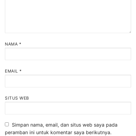
NAMA
*
EMAIL
*
SITUS WEB
Simpan nama, email, dan situs web saya pada
peramban ini untuk komentar saya berikutnya.