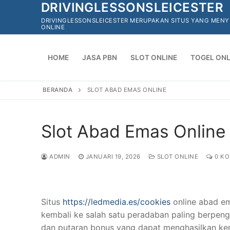
DRIVINGLESSONSLEICESTER
Lompat
ke
DRIVINGLESSONSLEICESTER MERUPAKAN SITUS YANG MENYE
ONLINE
konten
HOME
JASA PBN
SLOT ONLINE
TOGEL ONL
BERANDA
SLOT ABAD EMAS ONLINE
Slot Abad Emas Online
ADMIN
JANUARI 19, 2026
SLOT ONLINE
0 KO
Situs
https://ledmedia.es/cookies
online abad e
kembali ke salah satu peradaban paling berpeng
dan putaran bonus yang dapat menghasilkan ke