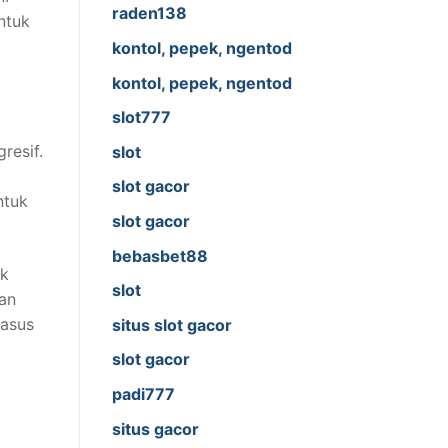
raden138
ntuk
kontol, pepek, ngentod
kontol, pepek, ngentod
slot777
resif.
slot
slot gacor
ntuk
slot gacor
bebasbet88
uk
slot
an
kasus
situs slot gacor
slot gacor
padi777
situs gacor