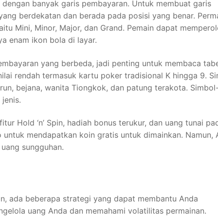
n dengan banyak garis pembayaran. Untuk membuat garis
yang berdekatan dan berada pada posisi yang benar. Perm
itu Mini, Minor, Major, dan Grand. Pemain dapat memperol
a enam ikon bola di layar.
 pembayaran yang berbeda, jadi penting untuk membaca tab
ai rendah termasuk kartu poker tradisional K hingga 9. S
arun, bejana, wanita Tiongkok, dan patung terakota. Simbol
jenis.
fitur Hold ‘n’ Spin, hadiah bonus terukur, dan uang tunai pa
o untuk mendapatkan koin gratis untuk dimainkan. Namun,
n uang sungguhan.
an, ada beberapa strategi yang dapat membantu Anda
gelola uang Anda dan memahami volatilitas permainan.