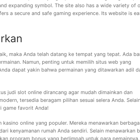
and expanding symbol. The site also has a wide variety of 
ffers a secure and safe gaming experience. Its website is ea
arkan
baik, maka Anda telah datang ke tempat yang tepat. Ada b
mainan. Namun, penting untuk memilih situs web yang
i, Anda dapat yakin bahwa permainan yang ditawarkan adil d
us judi slot online dirancang agar mudah dimainkan dan
dern, tersedia beragam pilihan sesuai selera Anda. Selain 
i game favorit Anda!
 kasino online yang populer. Mereka menawarkan berbagai
 dari kenyamanan rumah Anda sendiri. Selain menawarkan 
rkan program bonus yang berlimpah untuk para pemainnya