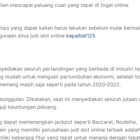
lian mencapai peluang cuan yang tepat di togel online
ps yang dapat kalian harus lakukan sebelum mulai bermai
unaan situs judi slot online
kapalbet125
.
nyediakan seluruh pertandingan yang berbeda di industri te
yang mudah untuk mengusir pertumbuhan ekonomi, setelah ti
tu memang masih saja seperti pada tahun 2020-2022.
keunggulan. Dikatakan, saat ini menyediakan seluruh jutaan
ji keuntungan peluang.
ng dapat memenangkan jackpot seperti Baccarat, Roulette,
n yang memiliki perusahaan judi slot online terbaik adala
miliki beberapa fitur yang tepat untuk menang dengan tepa