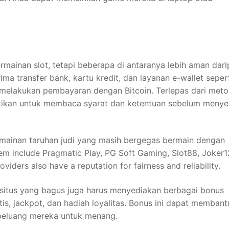
mainan slot, tetapi beberapa di antaranya lebih aman dar
rima transfer bank, kartu kredit, dan layanan e-wallet seper
elakukan pembayaran dengan Bitcoin. Terlepas dari met
stikan untuk membaca syarat dan ketentuan sebelum menye
mainan taruhan judi yang masih bergegas bermain dengan
m include Pragmatic Play, PG Soft Gaming, Slot88, Joker1
ders also have a reputation for fairness and reliability.
situs yang bagus juga harus menyediakan berbagai bonus
s, jackpot, dan hadiah loyalitas. Bonus ini dapat membant
peluang mereka untuk menang.