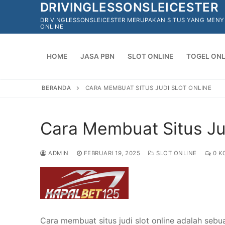
DRIVINGLESSONSLEICESTER
Lompat
ke
DRIVINGLESSONSLEICESTER MERUPAKAN SITUS YANG MENYE
ONLINE
konten
HOME
JASA PBN
SLOT ONLINE
TOGEL ONL
BERANDA
CARA MEMBUAT SITUS JUDI SLOT ONLINE
Cara Membuat Situs Jud
ADMIN
FEBRUARI 19, 2025
SLOT ONLINE
0 K
Cara membuat situs judi slot online adalah sebu