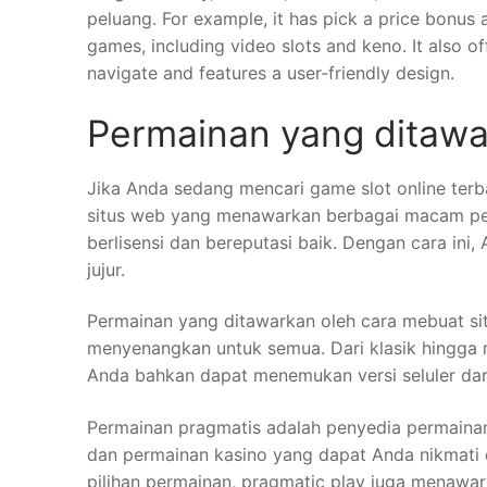
peluang. For example, it has pick a price bonus 
games, including video slots and keno. It also o
navigate and features a user-friendly design.
Permainan yang ditaw
Jika Anda sedang mencari game slot online ter
situs web yang menawarkan berbagai macam per
berlisensi dan bereputasi baik. Dengan cara in
jujur.
Permainan yang ditawarkan oleh cara mebuat sit
menyenangkan untuk semua. Dari klasik hingga mo
Anda bahkan dapat menemukan versi seluler dar
Permainan pragmatis adalah penyedia permainan
dan permainan kasino yang dapat Anda nikmati
pilihan permainan, pragmatic play juga menawa