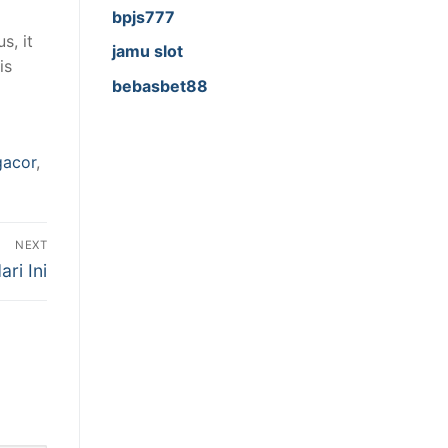
bpjs777
s, it
jamu slot
is
bebasbet88
gacor
,
NEXT
ri Ini