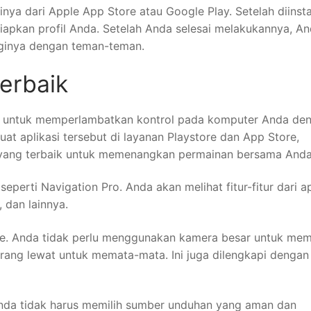
ya dari Apple App Store atau Google Play. Setelah diinsta
yiapkan profil Anda. Setelah Anda selesai melakukannya, A
ginya dengan teman-teman.
terbaik
ting untuk memperlambatkan kontrol pada komputer Anda de
at aplikasi tersebut di layanan Playstore dan App Store,
 yang terbaik untuk memenangkan permainan bersama Anda
eperti Navigation Pro. Anda akan melihat fitur-fitur dari ap
, dan lainnya.
te. Anda tidak perlu menggunakan kamera besar untuk mem
orang lewat untuk memata-mata. Ini juga dilengkapi dengan
nda tidak harus memilih sumber unduhan yang aman dan