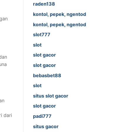
raden138
kontol, pepek, ngentod
ngan
kontol, pepek, ngentod
slot777
slot
slot gacor
 dan
una
slot gacor
bebasbet88
slot
situs slot gacor
an
slot gacor
.
i dari
padi777
situs gacor