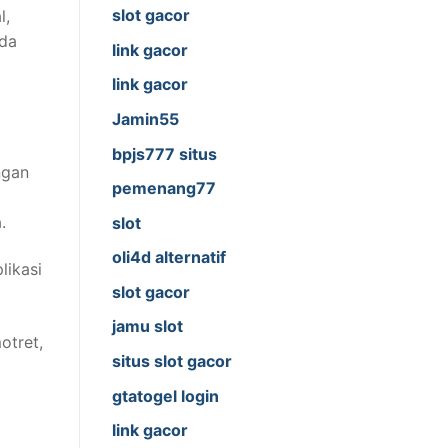
slot gacor
l,
nda
link gacor
link gacor
Jamin55
bpjs777 situs
ngan
pemenang77
.
slot
oli4d alternatif
likasi
slot gacor
jamu slot
otret,
situs slot gacor
gtatogel login
link gacor