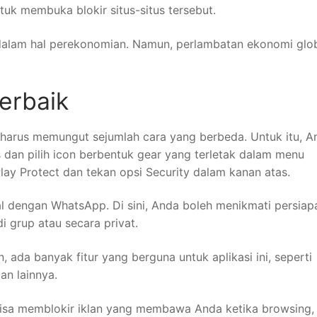
tuk membuka blokir situs-situs tersebut.
l dalam hal perekonomian. Namun, perlambatan ekonomi glo
terbaik
 harus memungut sejumlah cara yang berbeda. Untuk itu, A
 dan pilih icon berbentuk gear yang terletak dalam menu
lay Protect dan tekan opsi Security dalam kanan atas.
nal dengan WhatsApp. Di sini, Anda boleh menikmati persiap
 grup atau secara privat.
 ada banyak fitur yang berguna untuk aplikasi ini, seperti
an lainnya.
bisa memblokir iklan yang membawa Anda ketika browsing,