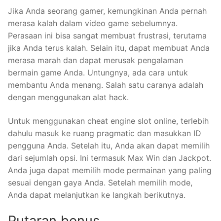
Jika Anda seorang gamer, kemungkinan Anda pernah
merasa kalah dalam video game sebelumnya.
Perasaan ini bisa sangat membuat frustrasi, terutama
jika Anda terus kalah. Selain itu, dapat membuat Anda
merasa marah dan dapat merusak pengalaman
bermain game Anda. Untungnya, ada cara untuk
membantu Anda menang. Salah satu caranya adalah
dengan menggunakan alat hack.
Untuk menggunakan cheat engine slot online, terlebih
dahulu masuk ke ruang pragmatic dan masukkan ID
pengguna Anda. Setelah itu, Anda akan dapat memilih
dari sejumlah opsi. Ini termasuk Max Win dan Jackpot.
Anda juga dapat memilih mode permainan yang paling
sesuai dengan gaya Anda. Setelah memilih mode,
Anda dapat melanjutkan ke langkah berikutnya.
Putaran bonus