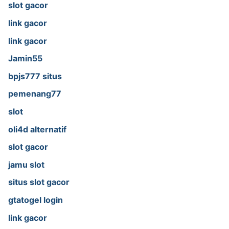
slot gacor
link gacor
link gacor
Jamin55
bpjs777 situs
pemenang77
slot
oli4d alternatif
slot gacor
jamu slot
situs slot gacor
gtatogel login
link gacor