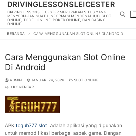
DRIVINGLESSONSLEICESTER
Lompat
ke
DRIVINGLESSONSLEICESTER MERUPAKAN SITUS YANG
MENYEDIAKAN SUATU INFORMASI MENGENAI JUDI SLOT
konten
ONLINE, TOGEL ONLINE, POKER ONLINE, DAN CASINO
ONLINE
BERANDA
CARA MENGGUNAKAN SLOT ONLINE DI ANDROID
Cari:
Cara Menggunakan Slot Online
Di Android
ADMIN
JANUARI 24, 2026
SLOT ONLINE
0 KOMENTAR
APK
teguh777 slot
adalah aplikasi yang digunakan
untuk memodifikasi berbagai aspek game. Dengan