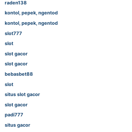
raden138
kontol, pepek, ngentod
kontol, pepek, ngentod
slot777
slot
slot gacor
slot gacor
bebasbet88
slot
situs slot gacor
slot gacor
padi777
situs gacor