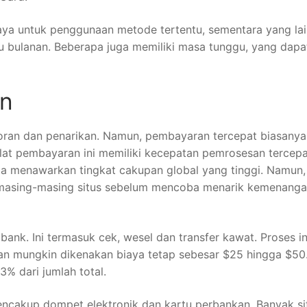
a untuk penggunaan metode tertentu, sementara yang lai
u bulanan. Beberapa juga memiliki masa tunggu, yang dapa
an
toran dan penarikan. Namun, pembayaran tercepat biasanya
 Alat pembayaran ini memiliki kecepatan pemrosesan tercep
uga menawarkan tingkat cakupan global yang tinggi. Namun,
 masing-masing situs sebelum mencoba menarik kemenang
bank. Ini termasuk cek, wesel dan transfer kawat. Proses in
an mungkin dikenakan biaya tetap sebesar $25 hingga $50
3% dari jumlah total.
encakup dompet elektronik dan kartu perbankan. Banyak si