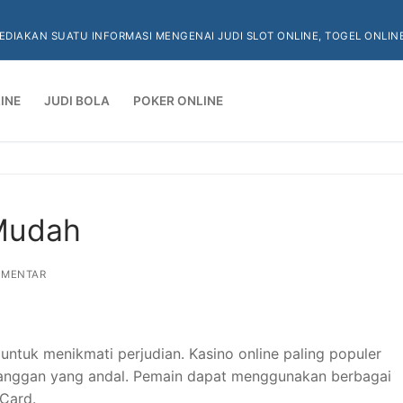
DIAKAN SUATU INFORMASI MENGENAI JUDI SLOT ONLINE, TOGEL ONLINE
INE
JUDI BOLA
POKER ONLINE
Cari:
 Mudah
OMENTAR
 untuk menikmati perjudian. Kasino online paling populer
anggan yang andal. Pemain dapat menggunakan berbagai
Card.