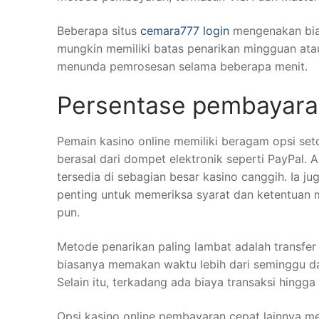
Beberapa situs
cemara777 login
mengenakan biay
mungkin memiliki batas penarikan mingguan ata
menunda pemrosesan selama beberapa menit.
Persentase pembayar
Pemain kasino online memiliki beragam opsi se
berasal dari dompet elektronik seperti PayPal.
tersedia di sebagian besar kasino canggih. Ia j
penting untuk memeriksa syarat dan ketentuan
pun.
Metode penarikan paling lambat adalah transfer 
biasanya memakan waktu lebih dari seminggu d
Selain itu, terkadang ada biaya transaksi hingga 
Opsi kasino online pembayaran cepat lainnya m