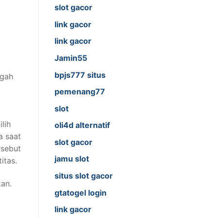
slot gacor
link gacor
link gacor
Jamin55
bpjs777 situs
egah
pemenang77
slot
lih
oli4d alternatif
a saat
slot gacor
rsebut
jamu slot
itas.
situs slot gacor
an.
gtatogel login
link gacor