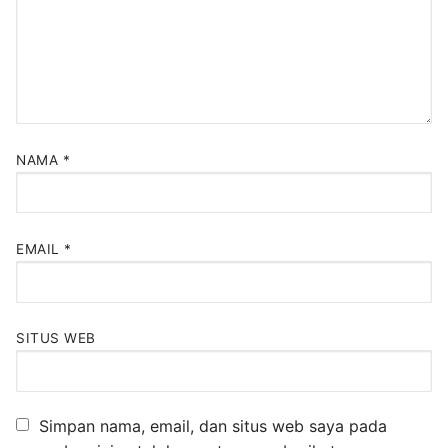
NAMA
*
EMAIL
*
SITUS WEB
Simpan nama, email, dan situs web saya pada