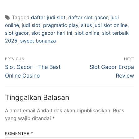
Tagged
daftar judi slot
,
daftar slot gacor
,
judi
online
,
judi slot
,
pragmatic play
,
situs judi slot online
,
slot gacor
,
slot gacor hari ini
,
slot online
,
slot terbaik
2025
,
sweet bonanza
Navigasi
PREVIOUS
NEXT
pos
Previous
Next
Slot Gacor – The Best
Slot Gacor Eropa
post:
post:
Online Casino
Review
Tinggalkan Balasan
Alamat email Anda tidak akan dipublikasikan.
Ruas
yang wajib ditandai
*
KOMENTAR
*