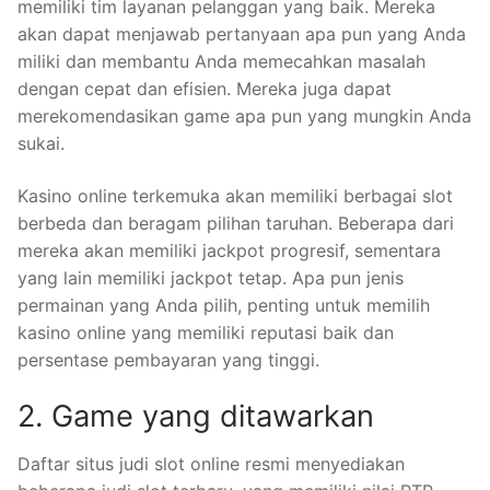
memiliki tim layanan pelanggan yang baik. Mereka
akan dapat menjawab pertanyaan apa pun yang Anda
miliki dan membantu Anda memecahkan masalah
dengan cepat dan efisien. Mereka juga dapat
merekomendasikan game apa pun yang mungkin Anda
sukai.
Kasino online terkemuka akan memiliki berbagai slot
berbeda dan beragam pilihan taruhan. Beberapa dari
mereka akan memiliki jackpot progresif, sementara
yang lain memiliki jackpot tetap. Apa pun jenis
permainan yang Anda pilih, penting untuk memilih
kasino online yang memiliki reputasi baik dan
persentase pembayaran yang tinggi.
2. Game yang ditawarkan
Daftar situs judi slot online resmi menyediakan