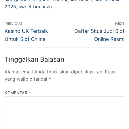
2025
,
sweet bonanza
Navigasi
PREVIOUS
NEXT
pos
Previous
Next
Kasino UK Terbaik
Daftar Situs Judi Slot
post:
post:
Untuk Slot Online
Online Resmi
Tinggalkan Balasan
Alamat email Anda tidak akan dipublikasikan.
Ruas
yang wajib ditandai
*
KOMENTAR
*