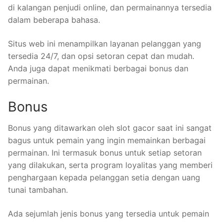
di kalangan penjudi online, dan permainannya tersedia
dalam beberapa bahasa.
Situs web ini menampilkan layanan pelanggan yang
tersedia 24/7, dan opsi setoran cepat dan mudah.
Anda juga dapat menikmati berbagai bonus dan
permainan.
Bonus
Bonus yang ditawarkan oleh slot gacor saat ini sangat
bagus untuk pemain yang ingin memainkan berbagai
permainan. Ini termasuk bonus untuk setiap setoran
yang dilakukan, serta program loyalitas yang memberi
penghargaan kepada pelanggan setia dengan uang
tunai tambahan.
Ada sejumlah jenis bonus yang tersedia untuk pemain