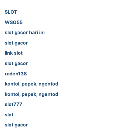
SLOT
WSO55
slot gacor hari ini
slot gacor
link slot
slot gacor
raden138
kontol, pepek, ngentod
kontol, pepek, ngentod
slot777
slot
slot gacor