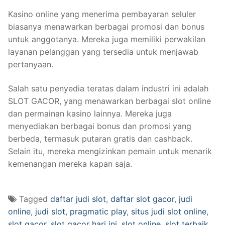
Kasino online yang menerima pembayaran seluler
biasanya menawarkan berbagai promosi dan bonus
untuk anggotanya. Mereka juga memiliki perwakilan
layanan pelanggan yang tersedia untuk menjawab
pertanyaan.
Salah satu penyedia teratas dalam industri ini adalah
SLOT GACOR, yang menawarkan berbagai slot online
dan permainan kasino lainnya. Mereka juga
menyediakan berbagai bonus dan promosi yang
berbeda, termasuk putaran gratis dan cashback.
Selain itu, mereka mengizinkan pemain untuk menarik
kemenangan mereka kapan saja.
Tagged
daftar judi slot
,
daftar slot gacor
,
judi
online
,
judi slot
,
pragmatic play
,
situs judi slot online
,
slot gacor
,
slot gacor hari ini
,
slot online
,
slot terbaik