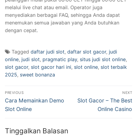
melalui live chat atau email. Operator juga
menyediakan berbagai FAQ, sehingga Anda dapat
menemukan semua jawaban yang Anda butuhkan
dengan cepat.
Tagged
daftar judi slot
,
daftar slot gacor
,
judi
online
,
judi slot
,
pragmatic play
,
situs judi slot online
,
slot gacor
,
slot gacor hari ini
,
slot online
,
slot terbaik
2025
,
sweet bonanza
Navigasi
PREVIOUS
NEXT
pos
Previous
Next
Cara Memainkan Demo
Slot Gacor – The Best
post:
post:
Slot Online
Online Casino
Tinggalkan Balasan