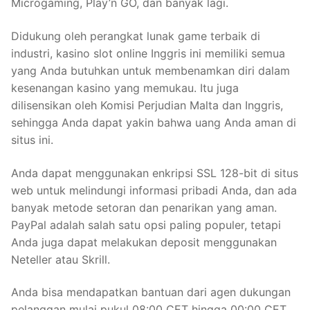
Microgaming, Play’n GO, dan banyak lagi.
Didukung oleh perangkat lunak game terbaik di
industri, kasino slot online Inggris ini memiliki semua
yang Anda butuhkan untuk membenamkan diri dalam
kesenangan kasino yang memukau. Itu juga
dilisensikan oleh Komisi Perjudian Malta dan Inggris,
sehingga Anda dapat yakin bahwa uang Anda aman di
situs ini.
Anda dapat menggunakan enkripsi SSL 128-bit di situs
web untuk melindungi informasi pribadi Anda, dan ada
banyak metode setoran dan penarikan yang aman.
PayPal adalah salah satu opsi paling populer, tetapi
Anda juga dapat melakukan deposit menggunakan
Neteller atau Skrill.
Anda bisa mendapatkan bantuan dari agen dukungan
pelanggan mulai pukul 08:00 CET hingga 00:00 CET