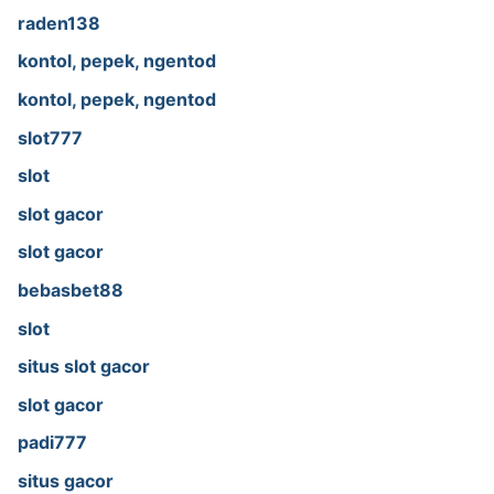
raden138
kontol, pepek, ngentod
kontol, pepek, ngentod
slot777
slot
slot gacor
slot gacor
bebasbet88
slot
situs slot gacor
slot gacor
padi777
situs gacor