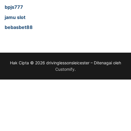
bpjs777
jamu slot
bebasbet88
Hak Cipta © 2026 drivinglessonsleicester – Ditenagai oleh
Customify
.