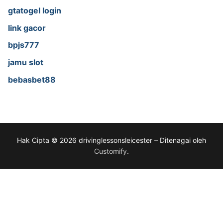
gtatogel login
link gacor
bpjs777
jamu slot
bebasbet88
Hak Cipta © 2026 drivinglessonsleicester – Ditenagai oleh
Customify
.