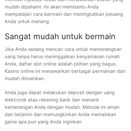
mudah dipahami. Ini akan membantu Anda
mempelajari cara bermain dan meningkatkan peluang
Anda untuk menang.
Sangat mudah untuk bermain
Jika Anda sedang mencari cara untuk memenangkan
uang tanpa harus meninggalkan kenyamanan rumah
Anda, daftar slot online adalah pilihan yang bagus.
Kasino online ini menawarkan berbagai permainan dan
mudah dimainkan.
Anda juga dapat melakukan deposit dengan uang
elektronik atau rekening bank dan menarik
kemenangan Anda dengan mudah. Metode ini aman
dan terjamin dan memungkinkan Anda memainkan
game apa pun yang Anda inginkan.