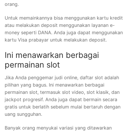
orang.
Untuk memainkannya bisa menggunakan kartu kredit
atau melakukan deposit menggunakan layanan e-
money seperti DANA. Anda juga dapat menggunakan
kartu Visa prabayar untuk melakukan deposit.
Ini menawarkan berbagai
permainan slot
Jika Anda penggemar judi online, daftar slot adalah
pilihan yang bagus. Ini menawarkan berbagai
permainan slot, termasuk slot video, slot klasik, dan
jackpot progresif. Anda juga dapat bermain secara
gratis untuk berlatih sebelum mulai bertaruh dengan
uang sungguhan.
Banyak orang menyukai variasi yang ditawarkan