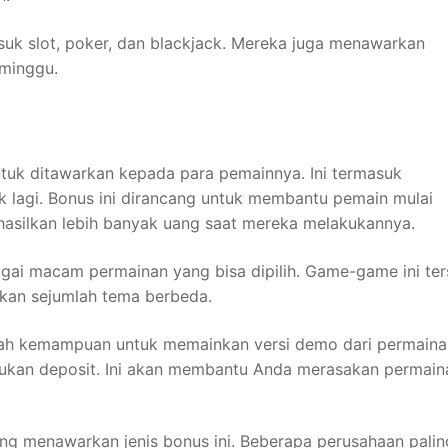
suk slot, poker, dan blackjack. Mereka juga menawarkan
eminggu.
ntuk ditawarkan kepada para pemainnya. Ini termasuk
ak lagi. Bonus ini dirancang untuk membantu pemain mulai
asilkan lebih banyak uang saat mereka melakukannya.
gai macam permainan yang bisa dipilih. Game-game ini ter
kan sejumlah tema berbeda.
alah kemampuan untuk memainkan versi demo dari permaina
kan deposit. Ini akan membantu Anda merasakan permain
ng menawarkan jenis bonus ini. Beberapa perusahaan palin