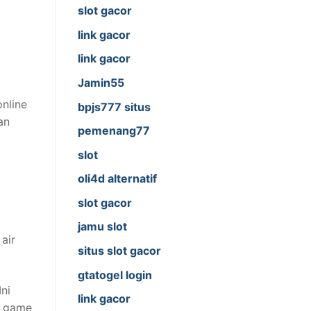
slot gacor
link gacor
link gacor
Jamin55
online
bpjs777 situs
an
pemenang77
slot
oli4d alternatif
slot gacor
jamu slot
air
situs slot gacor
gtatogel login
ni
link gacor
, game