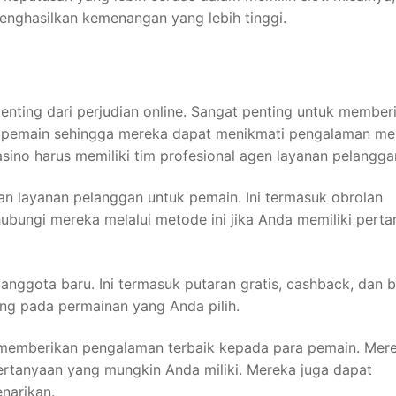
menghasilkan kemenangan yang lebih tinggi.
enting dari perjudian online. Sangat penting untuk member
a pemain sehingga mereka dapat menikmati pengalaman me
asino harus memiliki tim profesional agen layanan pelangga
an layanan pelanggan untuk pemain. Ini termasuk obrolan
ubungi mereka melalui metode ini jika Anda memiliki pert
nggota baru. Ini termasuk putaran gratis, cashback, dan 
ung pada permainan yang Anda pilih.
k memberikan pengalaman terbaik kepada para pemain. Mer
ertanyaan yang mungkin Anda miliki. Mereka juga dapat
narikan.