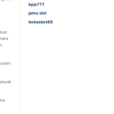
bpjs777
jamu slot
bebasbet88
ikan
reka
n.
anyaan
banyak
eka