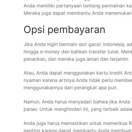
Anda memiliki pertanyaan tentang permainan ka
Mereka juga dapat membantu Anda menemukan 
Opsi pembayaran
Jika Anda ingin bermain slot gacor indonesia, ad
hingga e-money dan bahkan transfer tunai. Me
penarikan, dan mereka juga aman dan terjamin.
Atau, Anda dapat menggunakan kartu kredit And
nyaman karena artinya Anda tidak perlu member
menggunakannya dari perangkat apa pun.
Namun, Anda harus menyadari bahwa jika Anda t
panas. Untuk menghindari ini, yang terbaik ada
Anda juga harus memastikan untuk memeriksa R
penting karena dapat membantu Anda membuat k