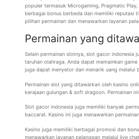
populer termasuk Microgaming, Pragmatic Play
berbagai bonus berbeda dan memiliki reputasi ti
pilihan permainan dan menawarkan layanan pela
Permainan yang ditaw
Selain permainan slotnya, slot gacor indonesia j
taruhan olahraga. Anda dapat memainkan game 
juga dapat menyetor dan menarik uang melalui
Permainan slot yang ditawarkan oleh kasino onl
kerajaan gulungan & soft dragoon. Permainan ini
Slot gacor indonesia juga memiliki banyak perma
baccarat. Kasino ini juga menawarkan permainan
Kasino juga memiliki berbagai promosi dan bonu
menawarkan layanan pelanggan melalui live chat,