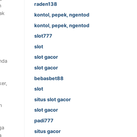
raden138
n
ak
kontol, pepek, ngentod
kontol, pepek, ngentod
slot777
slot
slot gacor
nda
slot gacor
bebasbet88
er,
slot
situs slot gacor
n
slot gacor
padi777
ga
situs gacor
a