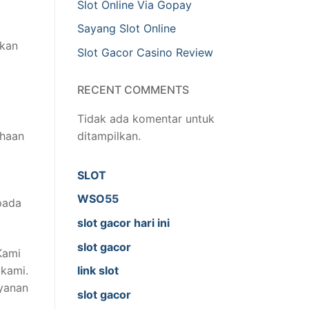
Slot Online Via Gopay
Sayang Slot Online
nkan
Slot Gacor Casino Review
RECENT COMMENTS
Tidak ada komentar untuk
ahaan
ditampilkan.
SLOT
WSO55
pada
slot gacor hari ini
slot gacor
Kami
 kami.
link slot
yanan
slot gacor