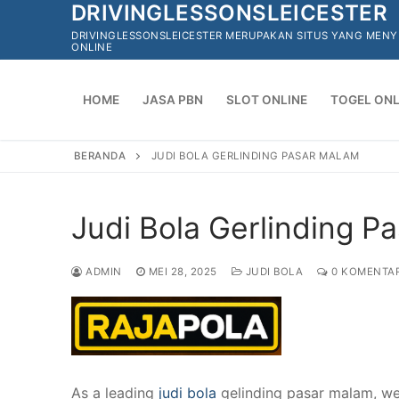
DRIVINGLESSONSLEICESTER
Lompat
ke
DRIVINGLESSONSLEICESTER MERUPAKAN SITUS YANG MENYE
ONLINE
konten
HOME
JASA PBN
SLOT ONLINE
TOGEL ONL
BERANDA
JUDI BOLA GERLINDING PASAR MALAM
Judi Bola Gerlinding P
ADMIN
MEI 28, 2025
JUDI BOLA
0 KOMENTA
As a leading
judi bola
gelinding pasar malam, we 