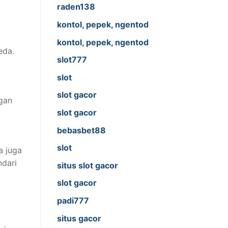
raden138
kontol, pepek, ngentod
kontol, pepek, ngentod
eda.
slot777
slot
slot gacor
ngan
slot gacor
bebasbet88
slot
a juga
ndari
situs slot gacor
slot gacor
padi777
situs gacor