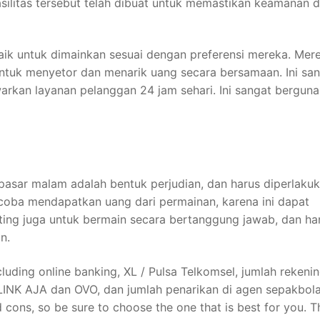
asilitas tersebut telah dibuat untuk memastikan keamanan 
baik untuk dimainkan sesuai dengan preferensi mereka. Mer
tuk menyetor dan menarik uang secara bersamaan. Ini sa
kan layanan pelanggan 24 jam sehari. Ini sangat berguna
 pasar malam adalah bentuk perjudian, dan harus diperlaku
ncoba mendapatkan uang dari permainan, karena ini dapat
ing juga untuk bermain secara bertanggung jawab, dan ha
n.
luding online banking, XL / Pulsa Telkomsel, jumlah rekenin
 LINK AJA dan OVO, dan jumlah penarikan di agen sepakbol
cons, so be sure to choose the one that is best for you. T