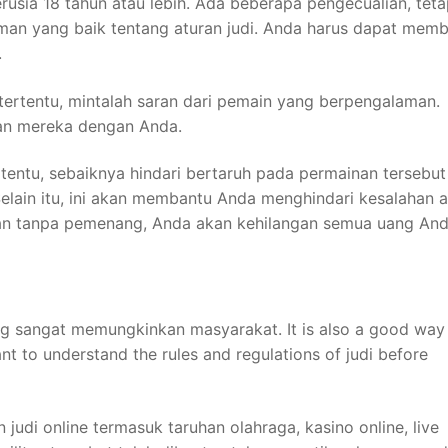
usia 18 tahun atau lebih. Ada beberapa pengecualian, teta
aman yang baik tentang aturan judi. Anda harus dapat mem
.
tertentu, mintalah saran dari pemain yang berpengalaman.
ian mereka dengan Anda.
tentu, sebaiknya hindari bertaruh pada permainan tersebu
elain itu, ini akan membantu Anda menghindari kesalahan 
nan tanpa pemenang, Anda akan kehilangan semua uang And
ng sangat memungkinkan masyarakat. It is also a good way
nt to understand the rules and regulations of judi before
udi online termasuk taruhan olahraga, kasino online, live