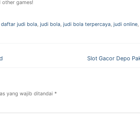
d other games!
,
daftar judi bola
,
judi bola
,
judi bola terpercaya
,
judi online
Next
id
Slot Gacor Depo Pak
post:
as yang wajib ditandai
*